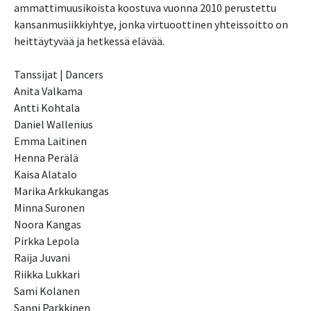
ammattimuusikoista koostuva vuonna 2010 perustettu
kansanmusiikkiyhtye, jonka virtuoottinen yhteissoitto on
heittäytyvää ja hetkessä elävää.
Tanssijat | Dancers
Anita Valkama
Antti Kohtala
Daniel Wallenius
Emma Laitinen
Henna Perälä
Kaisa Alatalo
Marika Arkkukangas
Minna Suronen
Noora Kangas
Pirkka Lepola
Raija Juvani
Riikka Lukkari
Sami Kolanen
Sanni Parkkinen