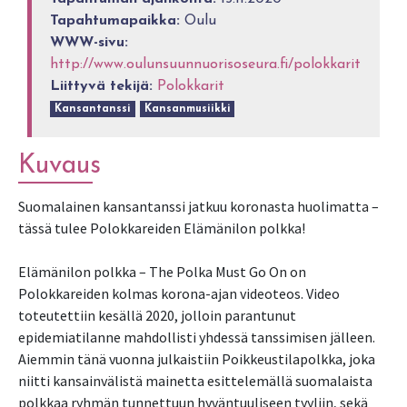
Tapahtumapaikka:
Oulu
WWW-sivu:
http://www.oulunsuunnuorisoseura.fi/polokkarit
Liittyvä tekijä:
Polokkarit
Kansantanssi
Kansanmusiikki
Kuvaus
Suomalainen kansantanssi jatkuu koronasta huolimatta –
tässä tulee Polokkareiden Elämänilon polkka!
Elämänilon polkka – The Polka Must Go On on
Polokkareiden kolmas korona-ajan videoteos. Video
toteutettiin kesällä 2020, jolloin parantunut
epidemiatilanne mahdollisti yhdessä tanssimisen jälleen.
Aiemmin tänä vuonna julkaistiin Poikkeustilapolkka, joka
niitti kansainvälistä mainetta esittelemällä suomalaista
polkkaa ryhmän tunnettuun hyväntuuliseen tyyliin, sekä