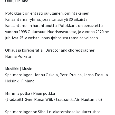
Oulu, Finland
Polokkarit on ehtasti oululainen, omintakeinen
kansantanssiryhmä, jossa tanssii yli 30 aikuista
kansantanssiin hurahtanutta. Polokkarit on perustettu
vuonna 1995 Oulunsuun Nuorisoseurassa, ja vuonna 2020 he
juhlivat 25-vuotista, nousujohteista tanssitaivaltaan.
Ohjaus ja koreografia | Director and choreographer
Hanna Poikela
Musiikki | Music
Spelmanslager: Hannu Oskala, Petri Prauda, Jarno Tastula
Helsinki, Finland
Mimmis polka / Piian polkka
(trad.soitt. Sven Runar Wiik / trad.soitt. Airi Hautamäki)
Spelmanslager on Sibelius-akatemiassa koulutetuista