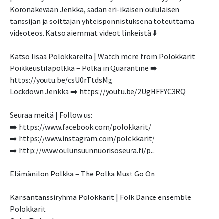
Koronakevään Jenkka, sadan eri-ikäisen oululaisen
tanssijan ja soittajan yhteisponnistuksena toteuttama
videoteos. Katso aiemmat videot linkeistä ⬇️
Katso lisää Polokkareita | Watch more from Polokkarit
Poikkeustilapolkka – Polka in Quarantine ➡️
https://youtu.be/csU0rTtdsMg
Lockdown Jenkka ➡️ https://youtu.be/2UgHFFYC3RQ
Seuraa meitä | Follow us:
➡️ https://www.facebook.com/polokkarit/
➡️ https://www.instagram.com/polokkarit/
➡️ http://www.oulunsuunnuorisoseura.fi/p...
Elämänilon Polkka – The Polka Must Go On
Kansantanssiryhmä Polokkarit | Folk Dance ensemble
Polokkarit