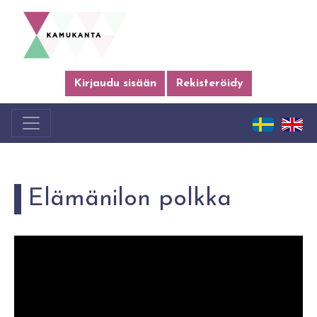
Kirjaudu sisään
Rekisteröidy
Elämänilon polkka