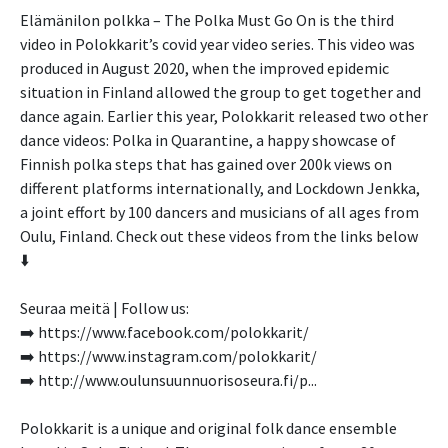
Elämänilon polkka – The Polka Must Go On is the third
video in Polokkarit’s covid year video series. This video was
produced in August 2020, when the improved epidemic
situation in Finland allowed the group to get together and
dance again. Earlier this year, Polokkarit released two other
dance videos: Polka in Quarantine, a happy showcase of
Finnish polka steps that has gained over 200k views on
different platforms internationally, and Lockdown Jenkka,
a joint effort by 100 dancers and musicians of all ages from
Oulu, Finland. Check out these videos from the links below
⬇️
Seuraa meitä | Follow us:
➡️ https://www.facebook.com/polokkarit/
➡️ https://www.instagram.com/polokkarit/
➡️ http://www.oulunsuunnuorisoseura.fi/p...
Polokkarit is a unique and original folk dance ensemble