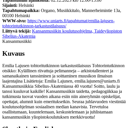
Tapahtuman ajankohta:
02.12.2023 klo 12:00-15:00
Sijainti:
Helsinki
Tapahtumapaikka:
Organo, Musiikkitalo, Mannerheimintie 13a,
00100 Helsinki
WWW-sivu:
https://www.uniarts.fi/tapahtumat/emilia-lajusen-
tohtorintutkinnon-tarkastustilaisuus/
Liittyvä tekijä:
Kansanmusiikin koulutusohjelma, Taideyliopiston
Sibelius-Akatemia
Kansanmusiikki
Kuvaus
Emilia Lajusen tohtoritutkinnon tarkastustilaisuus Tohtorintutkinnon
otsikko: Kylällinen riivattuja pelimanneja – arkistotallenteet ja
samanaikainen tanssiminen ja soittaminen muusikon ilmaisun
laajentajina Lisätietoja: Emilia Lajunen, emilia.lajunen@uniarts.fi
Kansanmusiikkia Sibelius-Akatemiassa 40 vuotta! Soitto, laulu ja
tanssi kuuluvat kaikille! Kansanmusiikin taidetta, pedagogiikkaa ja
tutkimusta tuovat vuoden aikana esiin niin aineryhmän opiskelijat,
opettajat, alumnit kuin emerituksetkin. Seuraa juhlavuoden viestintää
koulutusohjelman sosiaalisen median kanavista. Tervetuloa
osallistumaan, kuuntelemaan, keskustelemaan ja juhlistamaan
kansanmusiikin yliopistokoulutuksen merkkivuotta!