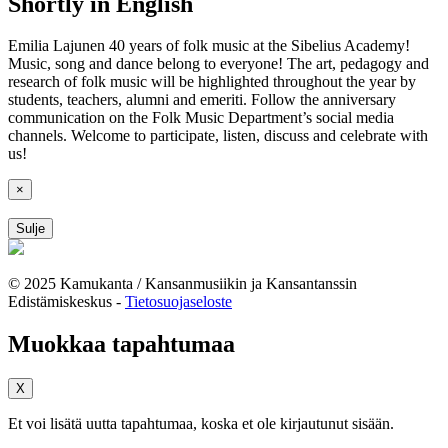
Shortly in English
Emilia Lajunen 40 years of folk music at the Sibelius Academy!
Music, song and dance belong to everyone! The art, pedagogy and
research of folk music will be highlighted throughout the year by
students, teachers, alumni and emeriti. Follow the anniversary
communication on the Folk Music Department’s social media
channels. Welcome to participate, listen, discuss and celebrate with
us!
×
Sulje
© 2025 Kamukanta / Kansanmusiikin ja Kansantanssin
Edistämiskeskus -
Tietosuojaseloste
Muokkaa tapahtumaa
X
Et voi lisätä uutta tapahtumaa, koska et ole kirjautunut sisään.