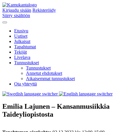
Kirjaudu sisään
Rekisteröidy
Siirry sisältöön
Etusivu
Uutiset
Julkaisut
Tapahtumat
Tekijät
Livelava
Tunnustukset
Tunnustukset
Annetut ehdotukset
Aikaisemmat tunnustukset
Ota yhteyttä
Emilia Lajunen – Kansanmusiikkia
Taideyliopistosta