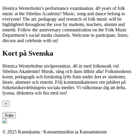
Henrica Westerholm’s performance examination. 40 years of folk
music at the Sibelius Academy! Music, song and dance belong to
everyone! The art, pedagogy and research of folk music will be
highlighted throughout the year by students, teachers, alumni and
emeriti. Follow the anniversary communication on the Folk Music
Department’s social media channels. Welcome to participate, listen,
discuss and celebrate with us!
Kort på Svenska
Henrica Westerholms nivåprestation. 40 år med folkmusik vid
Sibelius-Akademin! Musik, sång och dans tillhör alla! Folkmusikens
konst, pedagogik och forskning lyfts fram under året av studenter,
lärare, alumner och emeriti. Följ kommunikationen om jubileet på
folkmusikavdelningens sociala medier. Vi välkomnar dig att delta,
lyssna, diskutera och fira med oss!
×
Sulje
© 2025 Kamukanta / Kansanmusiikin ja Kansantanssin