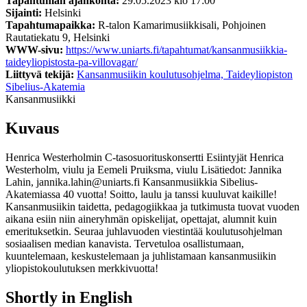
Tapahtuman ajankohta:
29.05.2023 klo 17:00
Sijainti:
Helsinki
Tapahtumapaikka:
R-talon Kamarimusiikkisali, Pohjoinen
Rautatiekatu 9, Helsinki
WWW-sivu:
https://www.uniarts.fi/tapahtumat/kansanmusiikkia-
taideyliopistosta-pa-villovagar/
Liittyvä tekijä:
Kansanmusiikin koulutusohjelma, Taideyliopiston
Sibelius-Akatemia
Kansanmusiikki
Kuvaus
Henrica Westerholmin C-tasosuorituskonsertti Esiintyjät Henrica
Westerholm, viulu ja Eemeli Pruiksma, viulu Lisätiedot: Jannika
Lahin, jannika.lahin@uniarts.fi Kansanmusiikkia Sibelius-
Akatemiassa 40 vuotta! Soitto, laulu ja tanssi kuuluvat kaikille!
Kansanmusiikin taidetta, pedagogiikkaa ja tutkimusta tuovat vuoden
aikana esiin niin aineryhmän opiskelijat, opettajat, alumnit kuin
emerituksetkin. Seuraa juhlavuoden viestintää koulutusohjelman
sosiaalisen median kanavista. Tervetuloa osallistumaan,
kuuntelemaan, keskustelemaan ja juhlistamaan kansanmusiikin
yliopistokoulutuksen merkkivuotta!
Shortly in English