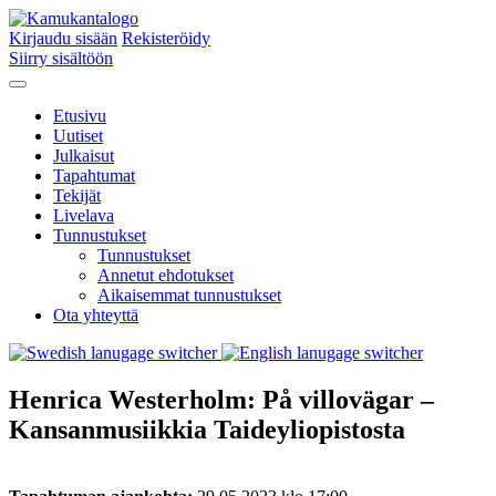
Kirjaudu sisään
Rekisteröidy
Siirry sisältöön
Etusivu
Uutiset
Julkaisut
Tapahtumat
Tekijät
Livelava
Tunnustukset
Tunnustukset
Annetut ehdotukset
Aikaisemmat tunnustukset
Ota yhteyttä
Henrica Westerholm: På vil­lo­vä­gar –
Kansanmusiikkia Taideyliopistosta