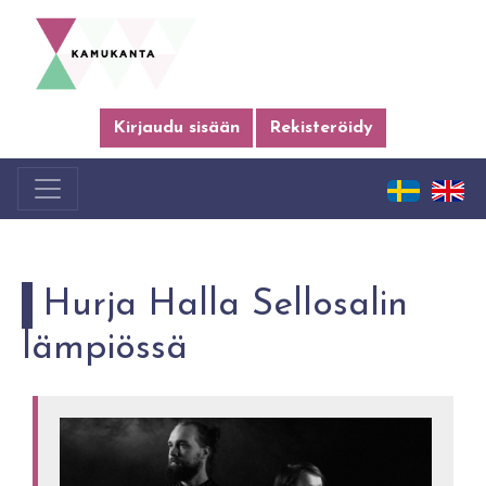
Kirjaudu sisään
Rekisteröidy
Hurja Halla Sellosalin
lämpiössä