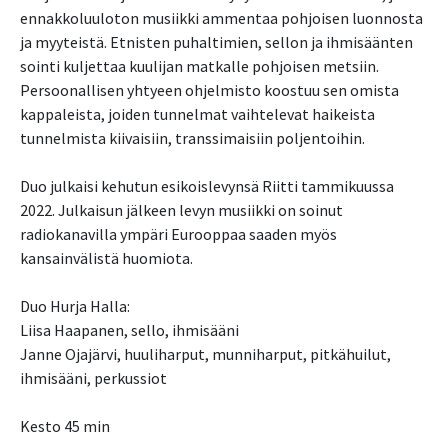
ennakkoluuloton musiikki ammentaa pohjoisen luonnosta
ja myyteistä. Etnisten puhaltimien, sellon ja ihmisäänten
sointi kuljettaa kuulijan matkalle pohjoisen metsiin.
Persoonallisen yhtyeen ohjelmisto koostuu sen omista
kappaleista, joiden tunnelmat vaihtelevat haikeista
tunnelmista kiivaisiin, transsimaisiin poljentoihin.
Duo julkaisi kehutun esikoislevynsä Riitti tammikuussa
2022. Julkaisun jälkeen levyn musiikki on soinut
radiokanavilla ympäri Eurooppaa saaden myös
kansainvälistä huomiota.
Duo Hurja Halla:
Liisa Haapanen, sello, ihmisääni
Janne Ojajärvi, huuliharput, munniharput, pitkähuilut,
ihmisääni, perkussiot
Kesto 45 min