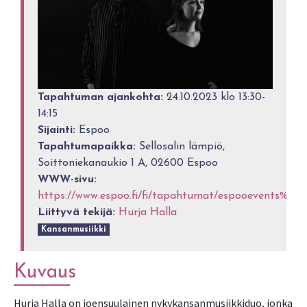
Tapahtuman ajankohta:
24.10.2023 klo 13:30-
14:15
Sijainti:
Espoo
Tapahtumapaikka:
Sellosalin lämpiö,
Soittoniekanaukio 1 A, 02600 Espoo
WWW-sivu:
https://www.espoo.fi/fi/tapahtumat/espooevents%3A
Liittyvä tekijä:
Hurja Halla
Kansanmusiikki
Kuvaus
Hurja Halla on joensuulainen nykykansanmusiikkiduo, jonka