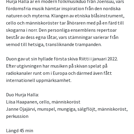
Hurja Halla är en modern folkmusikduo från Joensuu, vars
fördomsfria musik hämtar inspiration från den nordiska
naturen och myterna. Klangen av etniska blåsinstrument,
cello och människoröster tar åhöraren med på en färd till
skogarna i norr. Den personliga ensemblens repertoar
består av dess egna låtar, vars stämningar varierar från
vemod till hetsiga, transliknande trampanden.
Duon gav ut sin hyllade första skiva Riitti i januari 2022.
Efter utgivningen har musiken på skivan spelat på
radiokanaler runt om i Europa och därmed även fått
internationell uppmärksamhet.
Duo Hurja Halla:
Liisa Haapanen, cello, människoröst
Janne Ojajärvi, munspel, mungiga, sälgflöjt, människoröst,
perkussion
Längd 45 min