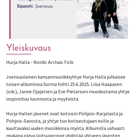
Sijainti:
Joensuu
Yleiskuvaus
Hurja Halla - Nordic Archaic Folk
Joensuulainen kansanmusiikkiyhtye Hurja Halla julkaisee
toisen albuminsa Surma hiihti 25.6.2025. Liisa Haapasen
(oik.), Janne Ojajärven ja Eve Pietarisen muodostama yhtye
inspiroituu luonnosta ja myyteistä.
Hurja Hallan jäsenet ovat kotoisin Pohjois-Karjalasta ja
Pohjois-Savosta, ja yhtye tuo kotiseutujaan esille ja
kuultavaksi uuden musiikkinsa myötä. Albumilla vahvasti
mukana oleva loitsuperinne yhdistää yhtyeen jäsenten