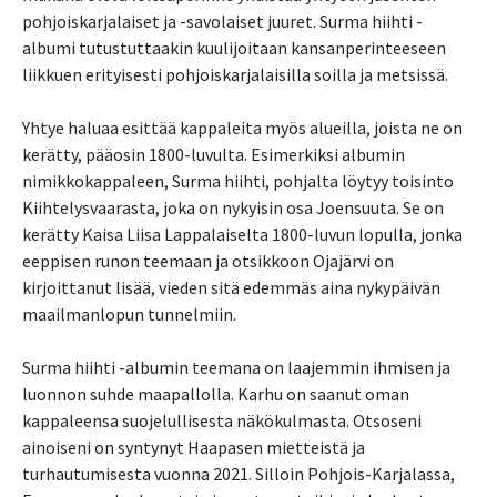
pohjoiskarjalaiset ja -savolaiset juuret. Surma hiihti -
albumi tutustuttaakin kuulijoitaan kansanperinteeseen
liikkuen erityisesti pohjoiskarjalaisilla soilla ja metsissä.
Yhtye haluaa esittää kappaleita myös alueilla, joista ne on
kerätty, pääosin 1800-luvulta. Esimerkiksi albumin
nimikkokappaleen, Surma hiihti, pohjalta löytyy toisinto
Kiihtelysvaarasta, joka on nykyisin osa Joensuuta. Se on
kerätty Kaisa Liisa Lappalaiselta 1800-luvun lopulla, jonka
eeppisen runon teemaan ja otsikkoon Ojajärvi on
kirjoittanut lisää, vieden sitä edemmäs aina nykypäivän
maailmanlopun tunnelmiin.
Surma hiihti -albumin teemana on laajemmin ihmisen ja
luonnon suhde maapallolla. Karhu on saanut oman
kappaleensa suojelullisesta näkökulmasta. Otsoseni
ainoiseni on syntynyt Haapasen mietteistä ja
turhautumisesta vuonna 2021. Silloin Pohjois-Karjalassa,