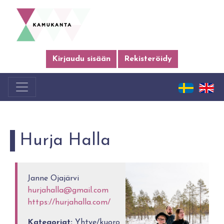
Kirjaudu sisään
Rekisteröidy
Hurja Halla
Janne Ojajärvi
hurjahalla@gmail.com
https://hurjahalla.com/
Kategoriat:
Yhtye/kuoro