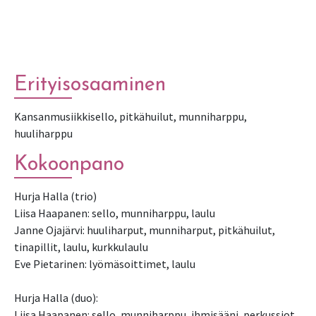
Erityisosaaminen
Kansanmusiikkisello, pitkähuilut, munniharppu,
huuliharppu
Kokoonpano
Hurja Halla (trio)
Liisa Haapanen: sello, munniharppu, laulu
Janne Ojajärvi: huuliharput, munniharput, pitkähuilut,
tinapillit, laulu, kurkkulaulu
Eve Pietarinen: lyömäsoittimet, laulu
Hurja Halla (duo):
Liisa Haapanen: sello, munniharppu, ihmisääni, perkussiot