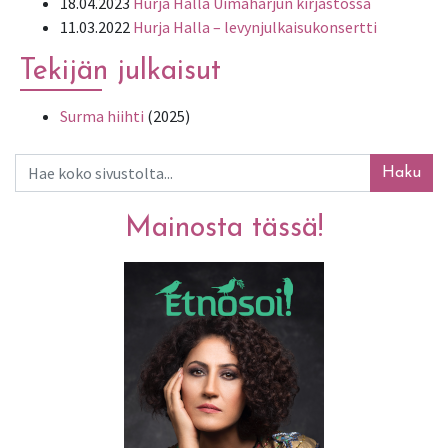
18.04.2023
Hurja Halla Uimaharjun kirjastossa
11.03.2022
Hurja Halla – levynjulkaisukonsertti
Tekijän julkaisut
Surma hiihti
(2025)
Haku
Mainosta tässä!