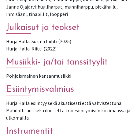
Janne Ojajärvi: huuliharput, munniharppu, pitkähuilu,
ihmisääni, tinapillit, loopperi
Julkaisut ja teokset
Hurja Halla: Surma hiihti (2025)
Musiikki- ja/tai tanssityylit
Pohjoismainen kansanmusiikki
Esiintymisvalmius
Hurja Halla esiintyy sekä akustisesti että vahvistettuna.
Mahdollisuus sekä duo- että trioesiintymisiin kotimaassa ja
ulkomailla.
Instrumentit