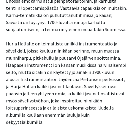
Enossa emokarhu astui pienpetorautoihin, ja karhusta
tehtiin lopettamispäätös. Vastaavia tapauksia on muitakin.
Karhu-tematiikka on puhututtanut ihmisiä jo kauan;
Savosta on löytynyt 1700-luvulta runoja karhulta
suojautumiseen, ja teema on yleinen muuallakin Suomessa.
Hurja Hallalle on leimallista uniikki instrumentaatio ja
sävelkieli, joissa kuuluu niinikään perinne, muun muassa
munniharpu, pitkähuilu ja puusarvi Ojajärven soittamina.
Haapasen instrumentti on kansanmusiikissa harvinaisempi
sello, mutta sitäkin on käytetty jo ainakin 1900-luvun
alusta. Instrumentaation täydentää Pietarisen perkussiot,
ja Hurja Hallan kaikki jäsenet laulavat. Sävellykset ovat
pääosin jälleen yhtyeen omia, ja kaikki jäsenet osallistuvat
myös sävellystyöhön, joka inspiroituu niinikään
loitsuperinteestä ja erilaisista uskomuksista. Uudella
albumilla kuullaan enemmän lauluja kuin
debyyttialbumilla.