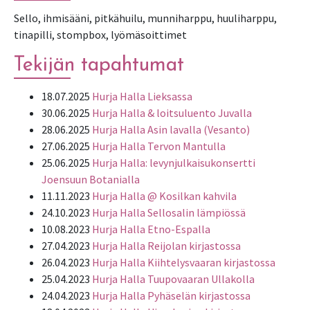
Sello, ihmisääni, pitkähuilu, munniharppu, huuliharppu,
tinapilli, stompbox, lyömäsoittimet
Tekijän tapahtumat
18.07.2025
Hurja Halla Lieksassa
30.06.2025
Hurja Halla & loitsuluento Juvalla
28.06.2025
Hurja Halla Asin lavalla (Vesanto)
27.06.2025
Hurja Halla Tervon Mantulla
25.06.2025
Hurja Halla: levynjulkaisukonsertti
Joensuun Botanialla
11.11.2023
Hurja Halla @ Kosilkan kahvila
24.10.2023
Hurja Halla Sellosalin lämpiössä
10.08.2023
Hurja Halla Etno-Espalla
27.04.2023
Hurja Halla Reijolan kirjastossa
26.04.2023
Hurja Halla Kiihtelysvaaran kirjastossa
25.04.2023
Hurja Halla Tuupovaaran Ullakolla
24.04.2023
Hurja Halla Pyhäselän kirjastossa