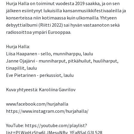
Hurja Halla on toiminut vuodesta 2019 saakka, ja on sen
jälkeen esiintynyt lukuisilla kansanmusiikkifestivaaleilla ja
konserteissa niin kotimaassa kuin ulkomailla. Yhtyeen
debyyttialbumi (Riitti 2022) sai hyvän vastaanoton sekä
radiosoittoa ympäri Eurooppaa.
Hurja Halla:
Liisa Haapanen - sello, munniharppu, laulu
Janne Ojajärvi - munniharput, pitkähuilut, huuliharput,
tinapillit, laulu
Eve Pietarinen - perkussiot, laulu
Kuva yhtyeestä: Karoliina Gavrilov
www.facebook.com/hurjahalla
https://www.instagram.com/hurjahalla/
YouTube: https://youtube.com/playlist?
list=PLWiqHzStw6LJMesuNBv_YEaBSaLG3L528