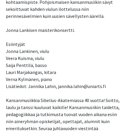
kohtaamispiste. Pohjoismaisen kansanmusiikin sävyt
sekoittuvat kahden viulun ilottelussa niin
perinnesävelmien kuin uusien sävellysten äärellä.
Jonna Lankisen maisterikonsertti.
Esiintyjät
Jonna Lankinen, viulu
Veera Kuisma, viulu
Saija Penttilä, basso
Lauri Marjakangas, kitara
Verna Kylmänen, piano
Lisätiedot: Jannika Lahin, jannika.lahin@uniarts.fi
Kansanmusiikkia Sibelius-Akatemiassa 40 vuotta! Soitto,
laulu ja tanssi kuuluvat kaikille! Kansanmusiikin taidetta,
pedagogiikkaa ja tutkimusta tuovat vuoden aikana esiin
niin aineryhmän opiskelijat, opettajat, alumnit kuin
emerituksetkin. Seuraa juhlavuoden viestintää