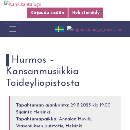
Kirjaudu sisään
Rekisteröidy
Hurmos –
Kansanmusiikkia
Taideyliopistosta
Tapahtuman ajankohta:
29.11.2023 klo 19:00
Sijainti:
Helsinki
Tapahtumapaikka:
Annalan Huvila,
Waseniuksen puistotie, Helsinki