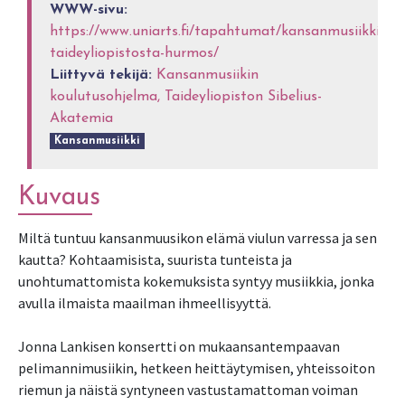
WWW-sivu:
https://www.uniarts.fi/tapahtumat/kansanmusiikkia-
taideyliopistosta-hurmos/
Liittyvä tekijä:
Kansanmusiikin
koulutusohjelma, Taideyliopiston Sibelius-
Akatemia
Kansanmusiikki
Kuvaus
Miltä tuntuu kansanmuusikon elämä viulun varressa ja sen
kautta? Kohtaamisista, suurista tunteista ja
unohtumattomista kokemuksista syntyy musiikkia, jonka
avulla ilmaista maailman ihmeellisyyttä.
Jonna Lankisen konsertti on mukaansantempaavan
pelimannimusiikin, hetkeen heittäytymisen, yhteissoiton
riemun ja näistä syntyneen vastustamattoman voiman