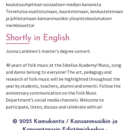
koulutusohjelman sosiaalisen median kanavista.
Tervetuloa osallistumaan, kuuntelemaan, keskustelemaan
ja juhlistamaan kansanmusiikin yliopistokoulutuksen
merkkivuotta!
Shortly in English
Jonna Lankinen's master's degree concert.
40 years of folk music at the Sibelius Academy! Music, song
and dance belong to everyone! The art, pedagogy and
research of folk music will be highlighted throughout the
year by students, teachers, alumni and emeriti. Follow the
anniversary communication on the Folk Music
Department’s social media channels. Welcome to
participate, listen, discuss and celebrate with us!
© 2025 Kamukanta / Kansanmusiikin ja
Kansantanssin Edistämiskeskus -