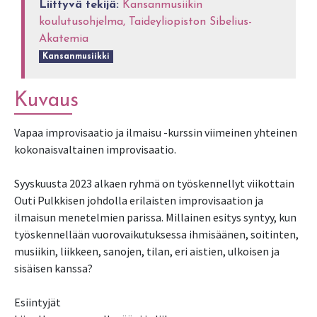
Liittyvä tekijä:
Kansanmusiikin
koulutusohjelma, Taideyliopiston Sibelius-
Akatemia
Kansanmusiikki
Kuvaus
Vapaa improvisaatio ja ilmaisu -kurssin viimeinen yhteinen
kokonaisvaltainen improvisaatio.
Syyskuusta 2023 alkaen ryhmä on työskennellyt viikottain
Outi Pulkkisen johdolla erilaisten improvisaation ja
ilmaisun menetelmien parissa. Millainen esitys syntyy, kun
työskennellään vuorovaikutuksessa ihmisäänen, soitinten,
musiikin, liikkeen, sanojen, tilan, eri aistien, ulkoisen ja
sisäisen kanssa?
Esiintyjät