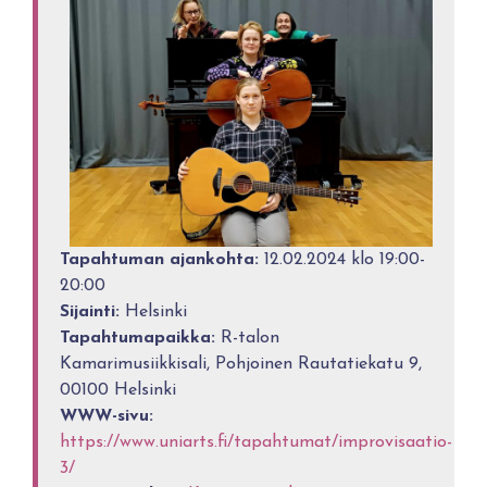
Tapahtuman ajankohta:
12.02.2024 klo 19:00-
20:00
Sijainti:
Helsinki
Tapahtumapaikka:
R-talon
Kamarimusiikkisali, Pohjoinen Rautatiekatu 9,
00100 Helsinki
WWW-sivu:
https://www.uniarts.fi/tapahtumat/improvisaatio-
3/