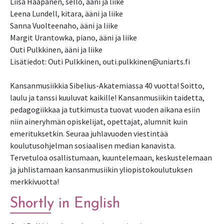
Liisa Haapanen, sello, ääni ja liike
Leena Lundell, kitara, ääni ja liike
Sanna Vuolteenaho, ääni ja liike
Margit Urantowka, piano, ääni ja liike
Outi Pulkkinen, ääni ja liike
Lisätiedot: Outi Pulkkinen, outi.pulkkinen@uniarts.fi
Kansanmusiikkia Sibelius-Akatemiassa 40 vuotta! Soitto,
laulu ja tanssi kuuluvat kaikille! Kansanmusiikin taidetta,
pedagogiikkaa ja tutkimusta tuovat vuoden aikana esiin
niin aineryhmän opiskelijat, opettajat, alumnit kuin
emerituksetkin. Seuraa juhlavuoden viestintää
koulutusohjelman sosiaalisen median kanavista.
Tervetuloa osallistumaan, kuuntelemaan, keskustelemaan
ja juhlistamaan kansanmusiikin yliopistokoulutuksen
merkkivuotta!
Shortly in English