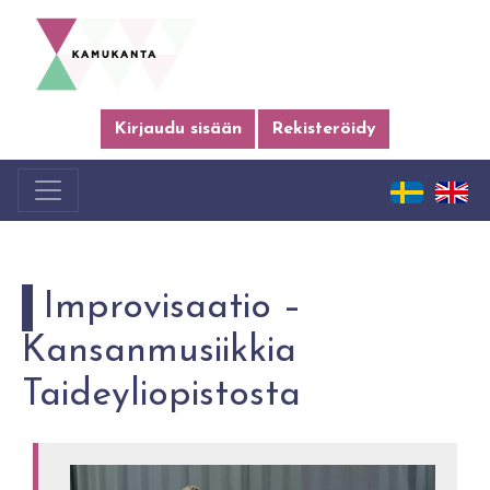
Kirjaudu sisään
Rekisteröidy
Improvisaatio –
Kansanmusiikkia
Taideyliopistosta