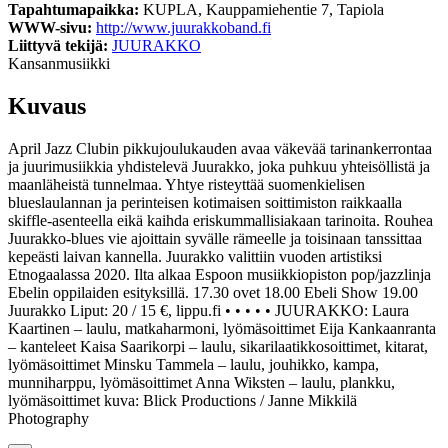
Tapahtumapaikka:
KUPLA, Kauppamiehentie 7, Tapiola
WWW-sivu:
http://www.juurakkoband.fi
Liittyvä tekijä:
JUURAKKO
Kansanmusiikki
Kuvaus
April Jazz Clubin pikkujoulukauden avaa väkevää tarinankerrontaa
ja juurimusiikkia yhdistelevä Juurakko, joka puhkuu yhteisöllistä ja
maanläheistä tunnelmaa. Yhtye risteyttää suomenkielisen
blueslaulannan ja perinteisen kotimaisen soittimiston raikkaalla
skiffle-asenteella eikä kaihda eriskummallisiakaan tarinoita. Rouhea
Juurakko-blues vie ajoittain syvälle rämeelle ja toisinaan tanssittaa
kepeästi laivan kannella. Juurakko valittiin vuoden artistiksi
Etnogaalassa 2020. Ilta alkaa Espoon musiikkiopiston pop/jazzlinja
Ebelin oppilaiden esityksillä. 17.30 ovet 18.00 Ebeli Show 19.00
Juurakko Liput: 20 / 15 €, lippu.fi • • • • • JUURAKKO: Laura
Kaartinen – laulu, matkaharmoni, lyömäsoittimet Eija Kankaanranta
– kanteleet Kaisa Saarikorpi – laulu, sikarilaatikkosoittimet, kitarat,
lyömäsoittimet Minsku Tammela – laulu, jouhikko, kampa,
munniharppu, lyömäsoittimet Anna Wiksten – laulu, plankku,
lyömäsoittimet kuva: Blick Productions / Janne Mikkilä
Photography