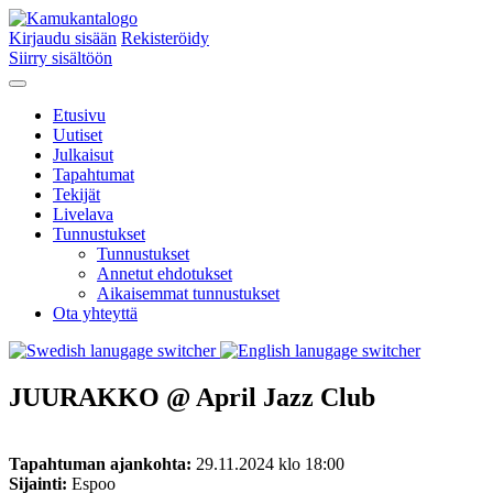
Kirjaudu sisään
Rekisteröidy
Siirry sisältöön
Etusivu
Uutiset
Julkaisut
Tapahtumat
Tekijät
Livelava
Tunnustukset
Tunnustukset
Annetut ehdotukset
Aikaisemmat tunnustukset
Ota yhteyttä
JUURAKKO @ April Jazz Club
Tapahtuman ajankohta:
29.11.2024 klo 18:00
Sijainti:
Espoo