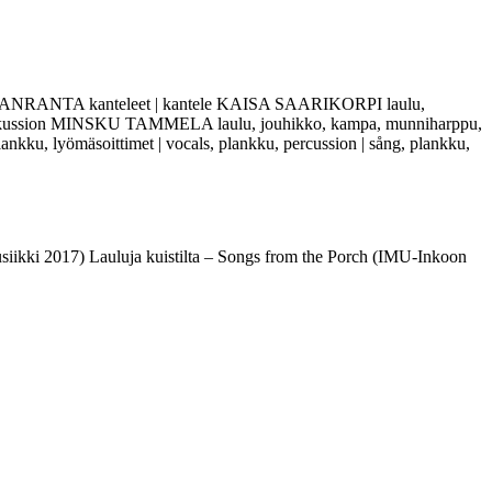
NKAANRANTA kanteleet | kantele KAISA SAARIKORPI laulu,
arrer, perkussion MINSKU TAMMELA laulu, jouhikko, kampa, munniharppu,
kku, lyömäsoittimet | vocals, plankku, percussion | sång, plankku,
ikki 2017) Lauluja kuistilta – Songs from the Porch (IMU-Inkoon