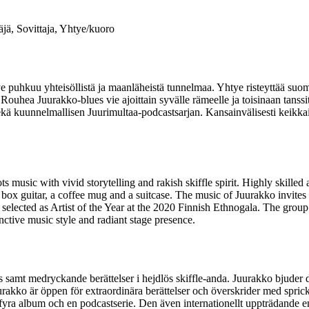
äjä, Sovittaja, Yhtye/kuoro
 puhkuu yhteisöllistä ja maanläheistä tunnelmaa. Yhtye risteyttää suome
 Rouhea Juurakko-blues vie ajoittain syvälle rämeelle ja toisinaan tanssi
ä kuunnelmallisen Juurimultaa-podcastsarjan. Kansainvälisesti keikkaile
 music with vivid storytelling and rakish skiffle spirit. Highly skilled
 box guitar, a coffee mug and a suitcase. The music of Juurakko invites 
selected as Artist of the Year at the 2020 Finnish Ethnogala. The group
nctive music style and radiant stage presence.
 samt medryckande berättelser i hejdlös skiffle-anda. Juurakko bjuder
urakko är öppen för extraordinära berättelser och överskrider med spric
 fyra album och en podcastserie. Den även internationellt uppträdande ens