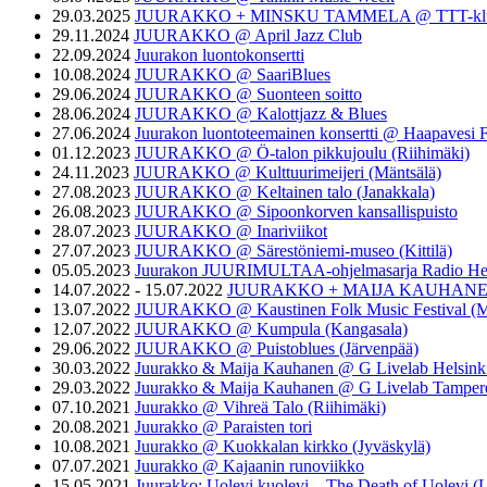
29.03.2025
JUURAKKO + MINSKU TAMMELA @ TTT-kl
29.11.2024
JUURAKKO @ April Jazz Club
22.09.2024
Juurakon luontokonsertti
10.08.2024
JUURAKKO @ SaariBlues
29.06.2024
JUURAKKO @ Suonteen soitto
28.06.2024
JUURAKKO @ Kalottjazz & Blues
27.06.2024
Juurakon luontoteemainen konsertti @ Haapavesi 
01.12.2023
JUURAKKO @ Ö-talon pikkujoulu (Riihimäki)
24.11.2023
JUURAKKO @ Kulttuurimeijeri (Mäntsälä)
27.08.2023
JUURAKKO @ Keltainen talo (Janakkala)
26.08.2023
JUURAKKO @ Sipoonkorven kansallispuisto
28.07.2023
JUURAKKO @ Inariviikot
27.07.2023
JUURAKKO @ Särestöniemi-museo (Kittilä)
05.05.2023
Juurakon JUURIMULTAA-ohjelmasarja Radio Hel
14.07.2022 - 15.07.2022
JUURAKKO + MAIJA KAUHANEN @ Ka
13.07.2022
JUURAKKO @ Kaustinen Folk Music Festival (
12.07.2022
JUURAKKO @ Kumpula (Kangasala)
29.06.2022
JUURAKKO @ Puistoblues (Järvenpää)
30.03.2022
Juurakko & Maija Kauhanen @ G Livelab Helsink
29.03.2022
Juurakko & Maija Kauhanen @ G Livelab Tamper
07.10.2021
Juurakko @ Vihreä Talo (Riihimäki)
20.08.2021
Juurakko @ Paraisten tori
10.08.2021
Juurakko @ Kuokkalan kirkko (Jyväskylä)
07.07.2021
Juurakko @ Kajaanin runoviikko
15.05.2021
Juurakko: Uolevi kuolevi – The Death of Uolevi 