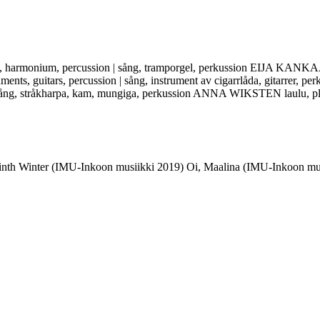
, harmonium, percussion | sång, tramporgel, perkussion EIJA KA
 instruments, guitars, percussion | sång, instrument av cigarrlåda, git
 sång, stråkharpa, kam, mungiga, perkussion ANNA WIKSTEN laulu, plan
nth Winter (IMU-Inkoon musiikki 2019) Oi, Maalina (IMU-Inkoon musi