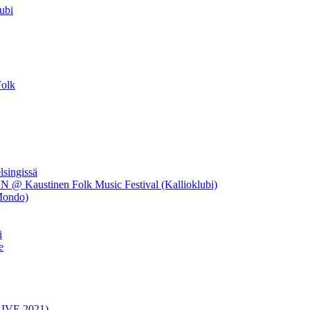
ubi
Folk
singissä
ustinen Folk Music Festival (Kallioklubi)
Mondo)
i
e
(LIVE 2021)