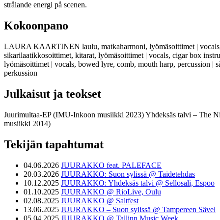
strålande energi på scenen.
Kokoonpano
LAURA KAARTINEN laulu, matkaharmoni, lyömäsoittimet | vocals
sikarilaatikkosoittimet, kitarat, lyömäsoittimet | vocals, cigar box
lyömäsoittimet | vocals, bowed lyre, comb, mouth harp, percussion |
perkussion
Julkaisut ja teokset
Juurimultaa-EP (IMU-Inkoon musiikki 2023) Yhdeksäs talvi – The Ni
musiikki 2014)
Tekijän tapahtumat
04.06.2026
JUURAKKO feat. PALEFACE
20.03.2026
JUURAKKO: Suon sylissä @ Taidetehdas
10.12.2025
JUURAKKO: Yhdeksäs talvi @ Sellosali, Espoo
01.10.2025
JUURAKKO @ RioLive, Oulu
02.08.2025
JUURAKKO @ Saltfest
13.06.2025
JUURAKKO – Suon sylissä @ Tampereen Sävel
05.04.2025
JUURAKKO @ Tallinn Music Week