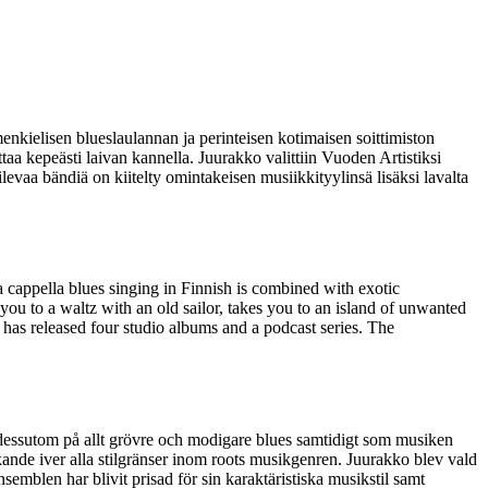
nkielisen blueslaulannan ja perinteisen kotimaisen soittimiston
ttaa kepeästi laivan kannella. Juurakko valittiin Vuoden Artistiksi
vaa bändiä on kiitelty omintakeisen musiikkityylinsä lisäksi lavalta
 a cappella blues singing in Finnish is combined with exotic
you to a waltz with an old sailor, takes you to an island of unwanted
 has released four studio albums and a podcast series. The
 dessutom på allt grövre och modigare blues samtidigt som musiken
kande iver alla stilgränser inom roots musikgenren. Juurakko blev vald
emblen har blivit prisad för sin karaktäristiska musikstil samt