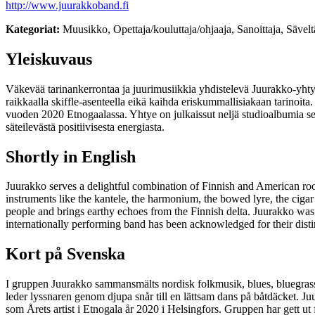
http://www.juurakkoband.fi
Kategoriat:
Muusikko, Opettaja/kouluttaja/ohjaaja, Sanoittaja, Sävelt
Yleiskuvaus
Väkevää tarinankerrontaa ja juurimusiikkia yhdistelevä Juurakko-yhtye
raikkaalla skiffle-asenteella eikä kaihda eriskummallisiakaan tarinoita.
vuoden 2020 Etnogaalassa. Yhtye on julkaissut neljä studioalbumia sek
säteilevästä positiivisesta energiasta.
Shortly in English
Juurakko serves a delightful combination of Finnish and American roots
instruments like the kantele, the harmonium, the bowed lyre, the cigar
people and brings earthy echoes from the Finnish delta. Juurakko was 
internationally performing band has been acknowledged for their disti
Kort på Svenska
I gruppen Juurakko sammansmälts nordisk folkmusik, blues, bluegrass
leder lyssnaren genom djupa snår till en lättsam dans på båtdäcket. Ju
som Årets artist i Etnogala år 2020 i Helsingfors. Gruppen har gett ut