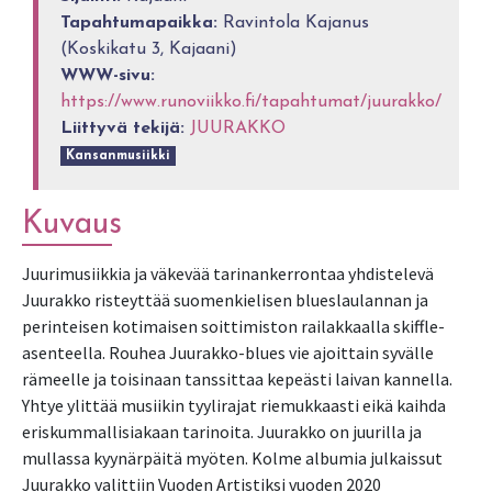
Tapahtumapaikka:
Ravintola Kajanus
(Koskikatu 3, Kajaani)
WWW-sivu:
https://www.runoviikko.fi/tapahtumat/juurakko/
Liittyvä tekijä:
JUURAKKO
Kansanmusiikki
Kuvaus
Juurimusiikkia ja väkevää tarinankerrontaa yhdistelevä
Juurakko risteyttää suomenkielisen blueslaulannan ja
perinteisen kotimaisen soittimiston railakkaalla skiffle-
asenteella. Rouhea Juurakko-blues vie ajoittain syvälle
rämeelle ja toisinaan tanssittaa kepeästi laivan kannella.
Yhtye ylittää musiikin tyylirajat riemukkaasti eikä kaihda
eriskummallisiakaan tarinoita. Juurakko on juurilla ja
mullassa kyynärpäitä myöten. Kolme albumia julkaissut
Juurakko valittiin Vuoden Artistiksi vuoden 2020