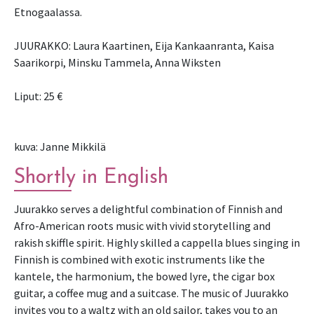
Etnogaalassa.
JUURAKKO: Laura Kaartinen, Eija Kankaanranta, Kaisa
Saarikorpi, Minsku Tammela, Anna Wiksten
Liput: 25 €
kuva: Janne Mikkilä
Shortly in English
Juurakko serves a delightful combination of Finnish and
Afro-American roots music with vivid storytelling and
rakish skiffle spirit. Highly skilled a cappella blues singing in
Finnish is combined with exotic instruments like the
kantele, the harmonium, the bowed lyre, the cigar box
guitar, a coffee mug and a suitcase. The music of Juurakko
invites you to a waltz with an old sailor, takes you to an