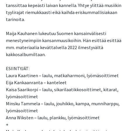
tanssittaa kepeästi laivan kannella. Yhtye ylittää musiikin
tyylirajat riemukkaasti eikä kaihda eriskummallisiakaan
tarinoita.
Maija Kauhanen lukeutuu Suomen kansainvälisesti
menestyneimpiin kansanmuusikoihin. Hän esittää esittää
mm. materiaalia kevättalvella 2022 ilmestyvältä
kakkosalbumiltaan.
ESIINTYJÄT:
Laura Kaartinen – laulu, matkaharmoni, lyömäsoittimet
Eija Kankaanranta – kanteleet
Kaisa Saarikorpi – laulu, sikarilaatikkosoittimet, kitarat,
lyömäsoittimet
Minsku Tammela – laulu, jouhikko, kampa, munniharppu,
lyömäsoittimet
Anna Wiksten – laulu, plankku, lyömäsoittimet
+