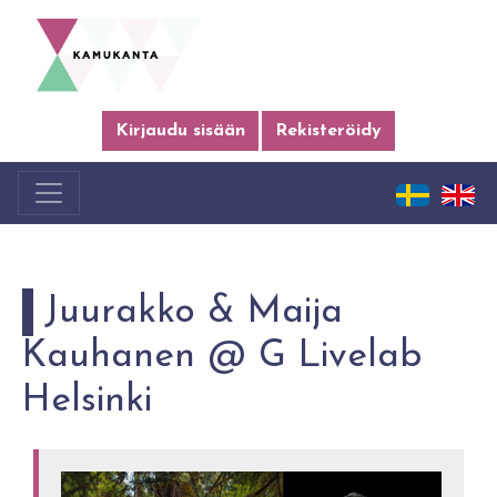
Kirjaudu sisään
Rekisteröidy
Juurakko & Maija
Kauhanen @ G Livelab
Helsinki