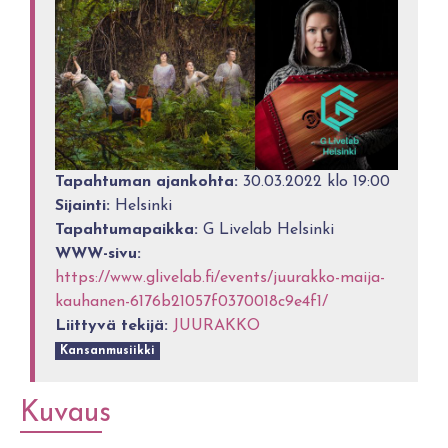
Tapahtuman ajankohta:
30.03.2022 klo 19:00
Sijainti:
Helsinki
Tapahtumapaikka:
G Livelab Helsinki
WWW-sivu:
https://www.glivelab.fi/events/juurakko-maija-
kauhanen-6176b21057f0370018c9e4f1/
Liittyvä tekijä:
JUURAKKO
Kansanmusiikki
Kuvaus