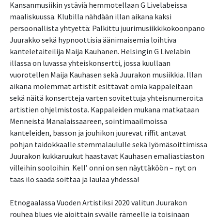
Kansanmusiikin ystäviä hemmotellaan G Livelabeissa
maaliskuussa. Klubilla nähdään illan aikana kaksi
persoonallista yhtyettä: Palkittu juurimusiikkikokoonpano
Juurakko sekä hypnoottisia äänimaisemia loihtiva
kanteletaiteilija Maija Kauhanen. Helsingin G Livelabin
illassa on luvassa yhteiskonsertti, jossa kuullaan
vuorotellen Maija Kauhasen sekä Juurakon musiikkia. Illan
aikana molemmat artistit esittävät omia kappaleitaan
sekä näitä konsertteja varten sovitettuja yhteisnumeroita
artistien ohjelmistosta. Kappaleiden mukana matkataan
Menneistä Manalaissaareen, sointimaailmoissa
kanteleiden, basson ja jouhikon juurevat riffit antavat
pohjan taidokkaalle stemmalaululle sekä lyömäsoittimissa
Juurakon kukkaruukut haastavat Kauhasen emaliastiaston
villeihin sooloihin. Kell’ onni on sen näyttäköön – nyt on
taas ilo saada soittaa ja laulaa yhdessä!
Etnogaalassa Vuoden Artistiksi 2020 valitun Juurakon
rouhea blues vie ajoittain syvälle rämeelle ja toisinaan