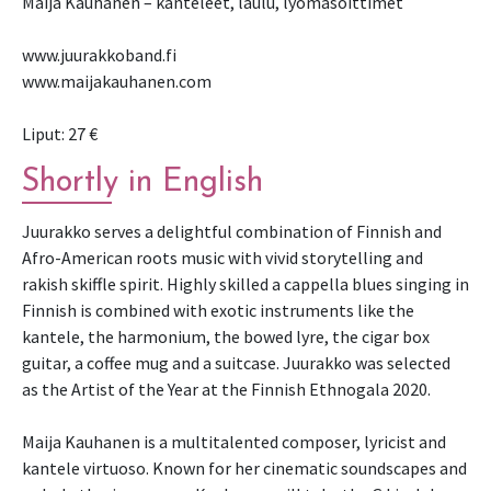
Maija Kauhanen – kanteleet, laulu, lyömäsoittimet
www.juurakkoband.fi
www.maijakauhanen.com
Liput: 27 €
Shortly in English
Juurakko serves a delightful combination of Finnish and
Afro-American roots music with vivid storytelling and
rakish skiffle spirit. Highly skilled a cappella blues singing in
Finnish is combined with exotic instruments like the
kantele, the harmonium, the bowed lyre, the cigar box
guitar, a coffee mug and a suitcase. Juurakko was selected
as the Artist of the Year at the Finnish Ethnogala 2020.
Maija Kauhanen is a multitalented composer, lyricist and
kantele virtuoso. Known for her cinematic soundscapes and