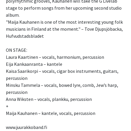
polyrhythmic grooves, Kauhanen will take the G Livelab
stage to perform songs from her upcoming second studio
album.
"Maija Kauhanen is one of the most interesting young folk
musicians in Finland at the moment." – Tove Djupsjöbacka,
Hufvudstadsbladet
ON STAGE:
Laura Kaartinen – vocals, harmonium, percussion
Eija Kankaanranta – kantele
Kaisa Saarikorpi – vocals, cigar box instruments, guitars,
percussion
Minsku Tammela – vocals, bowed lyre, comb, Jew’s harp,
percussion
Anna Wiksten – vocals, plankku, percussion
+
Maija Kauhanen – kantele, vocals, percussion
www.juurakkoband.fi