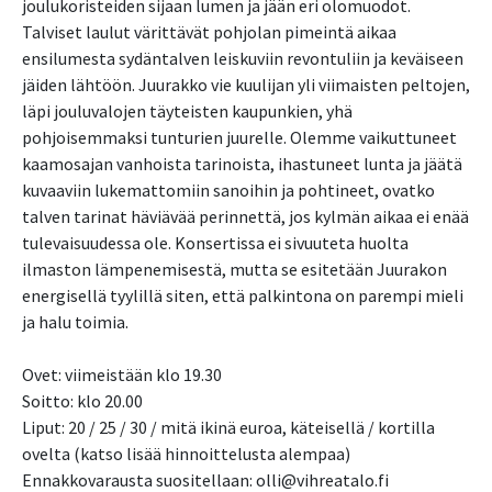
joulukoristeiden sijaan lumen ja jään eri olomuodot.
Talviset laulut värittävät pohjolan pimeintä aikaa
ensilumesta sydäntalven leiskuviin revontuliin ja keväiseen
jäiden lähtöön. Juurakko vie kuulijan yli viimaisten peltojen,
läpi jouluvalojen täyteisten kaupunkien, yhä
pohjoisemmaksi tunturien juurelle. Olemme vaikuttuneet
kaamosajan vanhoista tarinoista, ihastuneet lunta ja jäätä
kuvaaviin lukemattomiin sanoihin ja pohtineet, ovatko
talven tarinat häviävää perinnettä, jos kylmän aikaa ei enää
tulevaisuudessa ole. Konsertissa ei sivuuteta huolta
ilmaston lämpenemisestä, mutta se esitetään Juurakon
energisellä tyylillä siten, että palkintona on parempi mieli
ja halu toimia.
Ovet: viimeistään klo 19.30
Soitto: klo 20.00
Liput: 20 / 25 / 30 / mitä ikinä euroa, käteisellä / kortilla
ovelta (katso lisää hinnoittelusta alempaa)
Ennakkovarausta suositellaan: olli@vihreatalo.fi