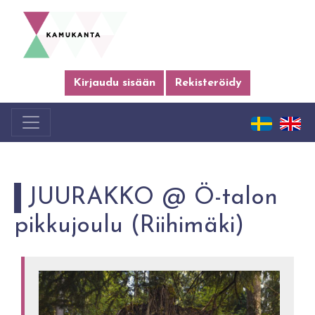
Kirjaudu sisään
Rekisteröidy
JUURAKKO @ Ö-talon
pikkujoulu (Riihimäki)