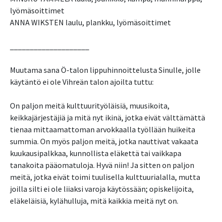
lyömäsoittimet
ANNA WIKSTEN laulu, plankku, lyömäsoittimet
____________________
Muutama sana Ö-talon lippuhinnoittelusta Sinulle, jolle
käytäntö ei ole Vihreän talon ajoilta tuttu:
On paljon meitä kulttuurityöläisiä, muusikoita,
keikkajärjestäjiä ja mitä nyt ikinä, jotka eivät välttämättä
tienaa mittaamattoman arvokkaalla työllään huikeita
summia. On myös paljon meitä, jotka nauttivat vakaata
kuukausipalkkaa, kunnollista eläkettä tai vaikkapa
tanakoita pääomatuloja. Hyvä niin! Ja sitten on paljon
meitä, jotka eivät toimi tuulisella kulttuurialalla, mutta
joilla silti ei ole liiaksi varoja käytössään; opiskelijoita,
eläkeläisiä, kylähulluja, mitä kaikkia meitä nyt on.