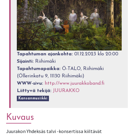
Tapahtuman ajankohta:
01.12.2023 klo 20:00
Sijainti:
Riihimäki
Tapahtumapaikka:
Ö-TALO, Riihimäki
(Öllerinkatu 9, 11130 Riihimäki)
WWW-sivu:
http://www.juurakkoband.fi
Liittyvä tekijä:
JUURAKKO
Kansanmusiikki
Kuvaus
Juurakon Yhdeksäs talvi -konsertissa kiiltävät