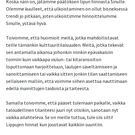
Koska näin on, jätämme päätöksen lipun hinnasta Sinulle.
Olemme kuulleet, että ulkoistaminen on ollut bisneksessä
trendi jo pitkään, joten ulkoistimme hinnoittelumme.
Sinulle, ystävä hyvä.
Toivomme, että huomioit meitä, jotka mahdollistavat
teille tämänkin kulttuuritilaisuuden. Meitä, jotka tekevät
sen antamalla aikansa johonkin niinkin epävakaisiin
toimiin kuin vaikkapa viulun- tai kitaransoiton
loputtomaan harjoitteluun, laulujen säveltämiseen ja
sanoittamiseen tai vaikka sitten jonkin tilan saattamiseen
sellaiseen malliin, että voimme siihen asettua nauttimaan
edellä mainittujen taidoista ja taiteesta.
Samalla toivomme, että pääset tulemaan paikalle, vaikka
taloudellinen tilanteesi juuri nyt olisikin, sanotaan nyt
vaikka ailahteleva. Se on meille tuttua, tule siis silti!
Lippujen hinnat kun joustavat kaikkiin suuntiin.