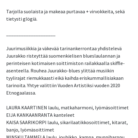
Tarjolla suolaista ja makeaa purtavaa + virvokkeita, sekä
tietysti glögiä.
____________________
Juurimusiikkia ja väkevää tarinankerrontaa yhdistelevä
Juurakko risteyttää suomenkielisen blueslaulannan ja
perinteisen kotimaisen soittimiston railakkaalla skiffle-
asenteella. Rouhea Juurakko-blues ylittää musiikin
tyylirajat riemukkaasti eikä kaihda eriskummallisiakaan
tarinoita. Yhtye valittiin Vuoden Artistiksi vuoden 2020
Etnogaalassa.
LAURA KAARTINEN laulu, matkaharmoni, lyömäsoittimet
EIJA KANKAANRANTA kanteleet
KAISA SAARIKORPI laulu, sikarilaatikkosoittimet, kitarat,
banjo, lyömäsoittimet
MINSKU TAMMELA laulu, jouhikko, kampa, munniharppu,