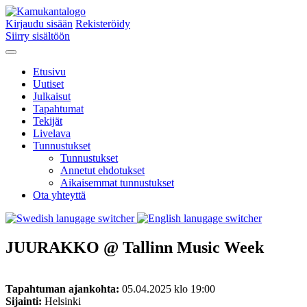
Kirjaudu sisään
Rekisteröidy
Siirry sisältöön
Etusivu
Uutiset
Julkaisut
Tapahtumat
Tekijät
Livelava
Tunnustukset
Tunnustukset
Annetut ehdotukset
Aikaisemmat tunnustukset
Ota yhteyttä
JUURAKKO @ Tallinn Music Week
Tapahtuman ajankohta:
05.04.2025 klo 19:00
Sijainti:
Helsinki