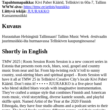
Tapahtumapaikka:
Kivi Paber Käärid, Telliskivi tn 60a-7, Tallinn
WWW-sivu:
https://tmw.ee/artists/juurakko
Liittyvä tekijä:
JUURAKKO
Kansanmusiikki
Kuvaus
Hurautahan Helsingistä Tallinnaan! Tallinn Music Week -festivaalin
juurimusiikki-ilta hurmaavassa Telliskiven kaupunginosassa!
Shortly in English
TMW 2025 | Roots Session Roots Session is a new concert series in
Estonia that presents roots rock, blues, soul, gospel and country
music from near and far. From hip-twisting rock’n’roll to sunny
country, soul-stirring blues and spiritual gospel – Roots Session will
have it all at TMW 25 in Telliskivi Creative City’s locale Kivi Paber
Käärid. Don’t miss it! • • • • • JUURAKKO is a five-piece band
who blend skilled blues vocals with imaginative instrumentation.
They've crafted a unique style that combines Finnish and American
roots music, vivid storytelling, diverse kantele sounds, and playful
skiffle spirit. Named Artist of the Year at the 2020 Finnish
Ethnogala, they have four studio albums and a podcast series to their