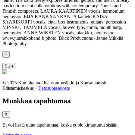
name. The band freely explores different genres, and their curiosity
has led to recent collaborations with contemporary Danish and
Finnish composers. LAURA KAARTINEN vocals, harmonium,
percussion EIJA KANKAANRANTA kantele KAISA
SAARIKORPI vocals, cigar box instruments, guitars, percussion
MINSKU TAMMELA vocals, bowed lyre, comb, mouth harp,
percussion ANNA WIKSTEN vocals, plankku, percussion
www.juurakkoband.fi photo: Blick Productions / Janne Mikkilä
Photography
×
Sulje
© 2025 Kamukanta / Kansanmusiikin ja Kansantanssin
Edistämiskeskus -
Tietosuojaseloste
Muokkaa tapahtumaa
X
Et voi lisätä uutta tapahtumaa, koska et ole kirjautunut sisään.