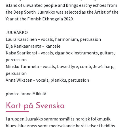
island of unwanted people and brings earthy echoes from
the Deep South. Juurakko was selected as the Artist of the
Year at the Finnish Ethnogala 2020.
JUURAKKO
Laura Kaartinen – vocals, harmonium, percussion
Eija Kankaanranta – kantele
Kaisa Saarikorpi – vocals, cigar box instruments, guitars,
percussion
Minsku Tammela – vocals, bowed lyre, comb, Jew’s harp,
percussion
Anna Wiksten – vocals, plankku, percussion
photo: Janne Mikkilä
Kort på Svenska
I gruppen Juurakko sammansmälts nordisk folkmusik,
blues, bluegrass samt medryckande berättelser i hejdlös