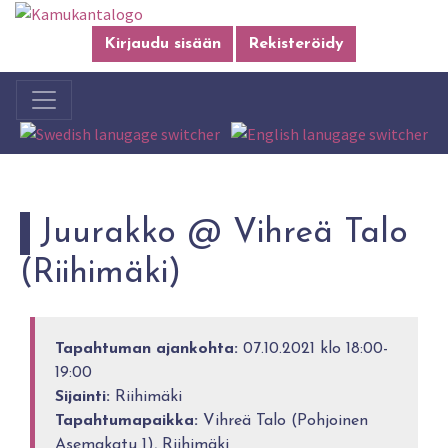
Kirjaudu sisään
Rekisteröidy
Juurakko @ Vihreä Talo
(Riihimäki)
Tapahtuman ajankohta:
07.10.2021 klo 18:00-
19:00
Sijainti:
Riihimäki
Tapahtumapaikka:
Vihreä Talo (Pohjoinen
Asemakatu 1), Riihimäki