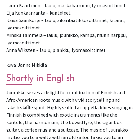
Laura Kaartinen – laulu, matkaharmoni, lyömäsoittimet
Eija Kankaanranta – kanteleet
Kaisa Saarikorpi – laulu, sikarilaatikkosoittimet, kitarat,
lyömäsoittimet
Minsku Tammela – laulu, jouhikko, kampa, munniharppu,
lyömäsoittimet
Anna Wiksten – laulu, plankku, lyömäsoittimet
kuva: Janne Mikkilä
Shortly in English
Juurakko serves a delightful combination of Finnish and
Afro-American roots music with vivid storytelling and
rakish skiffle spirit. Highly skilled a cappella blues singing in
Finnish is combined with exotic instruments like the
kantele, the harmonium, the bowed lyre, the cigar box
guitar, a coffee mug and a suitcase. The music of Juurakko
invites you to a waltz with an old sailor, takes you to an