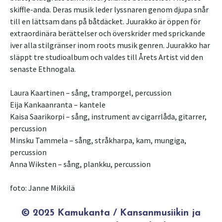
skiffle-anda. Deras musik leder lyssnaren genom djupa snår
till en lättsam dans på båtdäcket. Juurakko är öppen för
extraordinära berättelser och överskrider med sprickande
iver alla stilgränser inom roots musik genren. Juurakko har
släppt tre studioalbum och valdes till Årets Artist vid den
senaste Ethnogala.
Laura Kaartinen – sång, tramporgel, percussion
Eija Kankaanranta – kantele
Kaisa Saarikorpi – sång, instrument av cigarrlåda, gitarrer,
percussion
Minsku Tammela – sång, stråkharpa, kam, mungiga,
percussion
Anna Wiksten – sång, plankku, percussion
foto: Janne Mikkilä
© 2025 Kamukanta / Kansanmusiikin ja