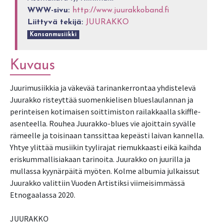
WWW-sivu:
http://www.juurakkoband.fi
Liittyvä tekijä:
JUURAKKO
Kansanmusiikki
Kuvaus
Juurimusiikkia ja väkevää tarinankerrontaa yhdistelevä
Juurakko risteyttää suomenkielisen blueslaulannan ja
perinteisen kotimaisen soittimiston railakkaalla skiffle-
asenteella. Rouhea Juurakko-blues vie ajoittain syvälle
rämeelle ja toisinaan tanssittaa kepeästi laivan kannella.
Yhtye ylittää musiikin tyylirajat riemukkaasti eikä kaihda
eriskummallisiakaan tarinoita. Juurakko on juurilla ja
mullassa kyynärpäitä myöten. Kolme albumia julkaissut
Juurakko valittiin Vuoden Artistiksi viimeisimmässä
Etnogaalassa 2020.
JUURAKKO