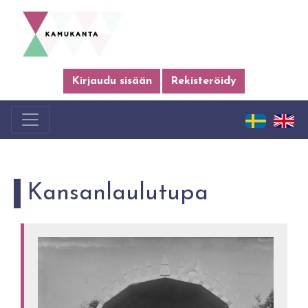
Kirjaudu sisään
Rekisteröidy
Kansanlaulutupa