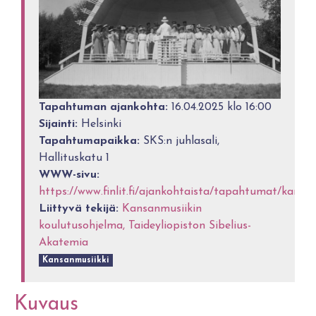
Tapahtuman ajankohta:
16.04.2025 klo 16:00
Sijainti:
Helsinki
Tapahtumapaikka:
SKS:n juhlasali,
Hallituskatu 1
WWW-sivu:
https://www.finlit.fi/ajankohtaista/tapahtumat/kansa
Liittyvä tekijä:
Kansanmusiikin
koulutusohjelma, Taideyliopiston Sibelius-
Akatemia
Kansanmusiikki
Kuvaus