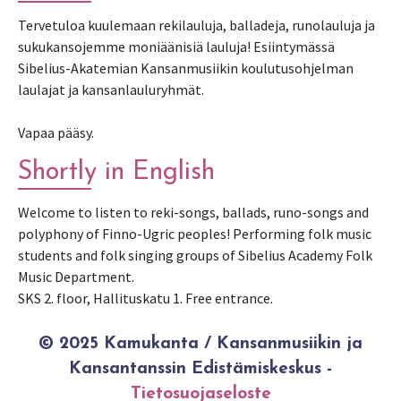
Tervetuloa kuulemaan rekilauluja, balladeja, runolauluja ja
sukukansojemme moniäänisiä lauluja! Esiintymässä
Sibelius-Akatemian Kansanmusiikin koulutusohjelman
laulajat ja kansanlauluryhmät.
Vapaa pääsy.
Shortly in English
Welcome to listen to reki-songs, ballads, runo-songs and
polyphony of Finno-Ugric peoples! Performing folk music
students and folk singing groups of Sibelius Academy Folk
Music Department.
SKS 2. floor, Hallituskatu 1. Free entrance.
© 2025 Kamukanta / Kansanmusiikin ja
Kansantanssin Edistämiskeskus -
Tietosuojaseloste