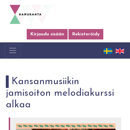
Kirjaudu sisään
Rekisteröidy
Kansanmusiikin
jamisoiton melodiakurssi
alkaa