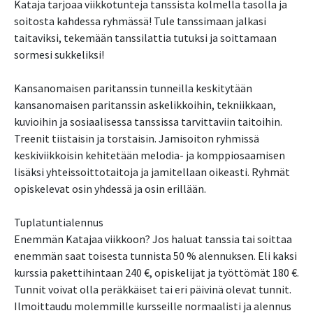
Kataja tarjoaa viikkotunteja tanssista kolmella tasolla ja
soitosta kahdessa ryhmässä! Tule tanssimaan jalkasi
taitaviksi, tekemään tanssilattia tutuksi ja soittamaan
sormesi sukkeliksi!
Kansanomaisen paritanssin tunneilla keskitytään
kansanomaisen paritanssin askelikkoihin, tekniikkaan,
kuvioihin ja sosiaalisessa tanssissa tarvittaviin taitoihin.
Treenit tiistaisin ja torstaisin. Jamisoiton ryhmissä
keskiviikkoisin kehitetään melodia- ja komppiosaamisen
lisäksi yhteissoittotaitoja ja jamitellaan oikeasti. Ryhmät
opiskelevat osin yhdessä ja osin erillään.
Tuplatuntialennus
Enemmän Katajaa viikkoon? Jos haluat tanssia tai soittaa
enemmän saat toisesta tunnista 50 % alennuksen. Eli kaksi
kurssia pakettihintaan 240 €, opiskelijat ja työttömät 180 €.
Tunnit voivat olla peräkkäiset tai eri päivinä olevat tunnit.
Ilmoittaudu molemmille kursseille normaalisti ja alennus