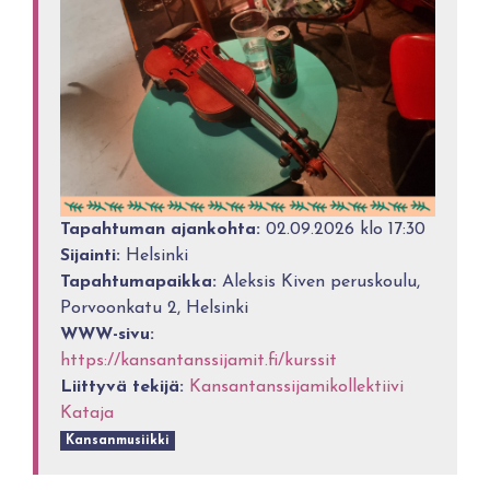
Tapahtuman ajankohta:
02.09.2026 klo 17:30
Sijainti:
Helsinki
Tapahtumapaikka:
Aleksis Kiven peruskoulu,
Porvoonkatu 2, Helsinki
WWW-sivu:
https://kansantanssijamit.fi/kurssit
Liittyvä tekijä:
Kansantanssijamikollektiivi
Kataja
Kansanmusiikki