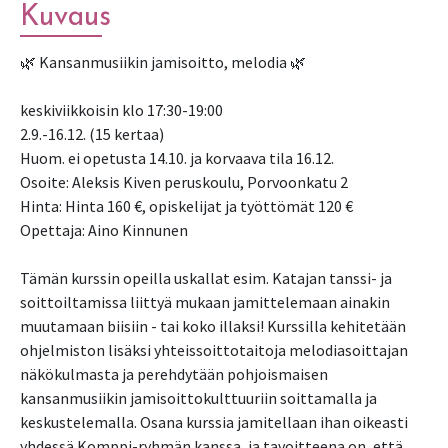
Kuvaus
🌿 Kansanmusiikin jamisoitto, melodia 🌿
keskiviikkoisin klo 17:30-19:00
2.9.-16.12. (15 kertaa)
Huom. ei opetusta 14.10. ja korvaava tila 16.12.
Osoite: Aleksis Kiven peruskoulu, Porvoonkatu 2
Hinta: Hinta 160 €, opiskelijat ja työttömät 120 €
Opettaja: Aino Kinnunen
Tämän kurssin opeilla uskallat esim. Katajan tanssi- ja
soittoiltamissa liittyä mukaan jamittelemaan ainakin
muutamaan biisiin - tai koko illaksi! Kurssilla kehitetään
ohjelmiston lisäksi yhteissoittotaitoja melodiasoittajan
näkökulmasta ja perehdytään pohjoismaisen
kansanmusiikin jamisoittokulttuuriin soittamalla ja
keskustelemalla. Osana kurssia jamitellaan ihan oikeasti
yhdessä Komppi-ryhmän kanssa, ja tavoitteena on, että