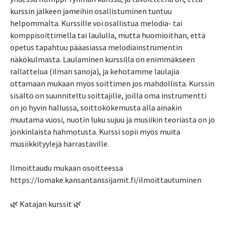
kurssin jälkeen jameihin osallistuminen tuntuu
helpommalta. Kurssille voi osallistua melodia- tai
komppisoittimella tai laululla, mutta huomioithan, että
opetus tapahtuu pääasiassa melodiainstrumentin
näkökulmasta. Laulaminen kurssilla on enimmäkseen
rallattelua (ilman sanoja), ja kehotamme laulajia
ottamaan mukaan myös soittimen jos mahdollista. Kurssin
sisältö on suunniteltu soittajille, joilla oma instrumentti
on jo hyvin hallussa, soittokokemusta alla ainakin
muutama vuosi, nuotin luku sujuu ja musiikin teoriasta on jo
jonkinlaista hahmotusta. Kurssi sopii myös muita
musiikkityylejä harrastaville.
Ilmoittaudu mukaan osoitteessa
https://lomake.kansantanssijamit.fi/ilmoittautuminen
🌿 Katajan kurssit 🌿