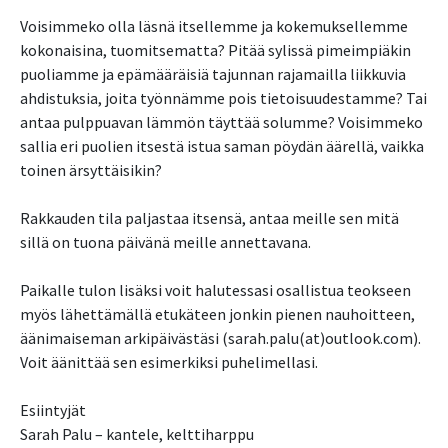
Voisimmeko olla läsnä itsellemme ja kokemuksellemme
kokonaisina, tuomitsematta? Pitää sylissä pimeimpiäkin
puoliamme ja epämääräisiä tajunnan rajamailla liikkuvia
ahdistuksia, joita työnnämme pois tietoisuudestamme? Tai
antaa pulppuavan lämmön täyttää solumme? Voisimmeko
sallia eri puolien itsestä istua saman pöydän äärellä, vaikka
toinen ärsyttäisikin?
Rakkauden tila paljastaa itsensä, antaa meille sen mitä
sillä on tuona päivänä meille annettavana.
Paikalle tulon lisäksi voit halutessasi osallistua teokseen
myös lähettämällä etukäteen jonkin pienen nauhoitteen,
äänimaiseman arkipäivästäsi (sarah.palu(at)outlook.com).
Voit äänittää sen esimerkiksi puhelimellasi.
Esiintyjät
Sarah Palu – kantele, kelttiharppu