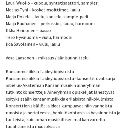
Lauri Wuolio – cupola, syntetisaattori, sampleri
Matias Tyni – kosketinsoittimet, laulu
Maija Pokela – laulu, kantele, sample-padi
Maija Kauhanen – perkussiot, laulu, harmooni
Ilkka Heinonen – basso
Tero Hyväluoma – viulu, harmooni
Iida Savolainen – viulu, laulu
Vesa Laasanen – miksaus / äänisuunnittelu
Kansanmusiikkia Taideyliopistosta
Kansanmusiikkia Taideyliopistosta -konsertit ovat sarja
Sibelius-Akatemian Kansanmusiikin aineryhmän
tutkintokonsertteja. Aineryhmän opiskelijat lähestyvät
esityksissään kansanmusiikkia erilaisista näkökulmista.
Konserttien sisällöt ja ideat kumpuavat niin vanhoista
runoista ja perinteestä, henkilökohtaisista havainnoista ja
tunteista, kuin oman musiikillisen matkan varrella
tapahtuneista muutoksista.