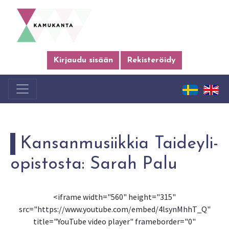
Kirjaudu sisään
Rekisteröidy
Kan­san­musiik­kia Tai­dey­li­
opis­tos­ta: Sarah Palu
<iframe width="560" height="315"
src="https://www.youtube.com/embed/4lsynMhhT_Q"
title="YouTube video player" frameborder="0"