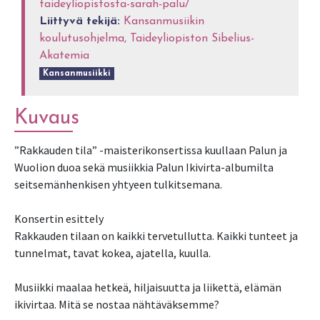
taideyliopistosta-sarah-palu/
Liittyvä tekijä:
Kansanmusiikin
koulutusohjelma, Taideyliopiston Sibelius-
Akatemia
Kansanmusiikki
Kuvaus
”Rakkauden tila” -maisterikonsertissa kuullaan Palun ja
Wuolion duoa sekä musiikkia Palun Ikivirta-albumilta
seitsemänhenkisen yhtyeen tulkitsemana.
Konsertin esittely
Rakkauden tilaan on kaikki tervetullutta. Kaikki tunteet ja
tunnelmat, tavat kokea, ajatella, kuulla.
Musiikki maalaa hetkeä, hiljaisuutta ja liikettä, elämän
ikivirtaa. Mitä se nostaa nähtäväksemme?