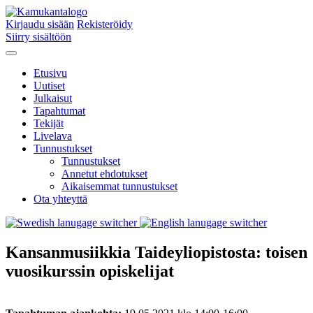
Kirjaudu sisään
Rekisteröidy
Siirry sisältöön
Etusivu
Uutiset
Julkaisut
Tapahtumat
Tekijät
Livelava
Tunnustukset
Tunnustukset
Annetut ehdotukset
Aikaisemmat tunnustukset
Ota yhteyttä
Kansanmusiikkia Taideyliopistosta: toisen
vuosikurssin opiskelijat