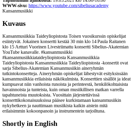
Tapahtuman ajankohta:
19.05.2021 klo 14:00-16:00
WWW-sivu:
https://www.youtube.com/sibeliusacademy
Kansanmusiikki
Kuvaus
Kansanmusiikkia Taideyliopistosta Toisen vuosikurssin opiskelijat
esiintyvät. Jokainen konsertti kestää 30 min klo 14 Paula Raitanen
klo 15 Artturi Vuorinen Livestriimattu konsertti Sibelius-Akatemian
YouTube kanavalle. #kansanmusiikki
#kansanmusiikkiataideyliopistosta Kansanmusiikkia
Taideyliopistosta Kansanmusiikkia Taideyliopistosta -konsertit ovat
sarja Sibelius-Akatemian Kansanmusiikin aineryhmän
tutkintokonsertteja. Aineryhmän opiskelijat lähestyvät esityksissään
kansanmusiikkia erilaisista näkökulmista. Konserttien sisällöt ja ideat
kumpuavat niin vanhoista runoista ja perinteestä, henkilökohtaisista
havainnoista ja tunteista, kuin oman musiikillisen matkan varrella
tapahtuneista muutoksista. Vuosittain järjestettävissä
konserttikokonaisuuksissa pääsee kurkistamaan kansanmusiikin
nykyhetkeen ja nauttimaan musiikista kaikin aistein mitä
erilaisimmin kokoonpanoin ja instrumentein tarjoiltuna.
Shortly in English