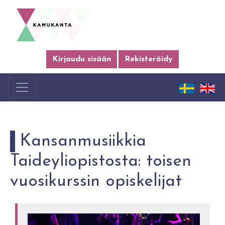
Kirjaudu sisään
Rekisteröidy
Kansanmusiikkia
Taideyliopistosta: toisen
vuosikurssin opiskelijat