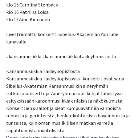
klo 15 Carolina Stenbäck
klo 16 Katriina Loisa
klo 17 Aino Kinnunen
Livestriimattu konsertti Sibelius-Akatemian YouTube
kanavalle.
#kansanmusiikki #kansanmusiikkiataideyliopistosta
Kansanmusiikkia Taideyliopistosta
Kansanmusiikkia Taideyliopistosta -konsertit ovat sarja
Sibelius-Akatemian Kansanmusiikin aineryhmän
tutkintokonsertteja. Aineryhmän opiskelijat lähestyvät
esityksissään kansanmusiikkia erilaisista näkökulmista.
Konserttien sisällöt ja ideat kumpuavat niin vanhoista
runoista ja perinteestä, henkilökohtaisista havainnoista ja
tunteista, kuin oman musiikillisen matkan varrella
tapahtuneista muutoksista.
Vuosittain järjestettävissä konserttikokonaisuuksissa