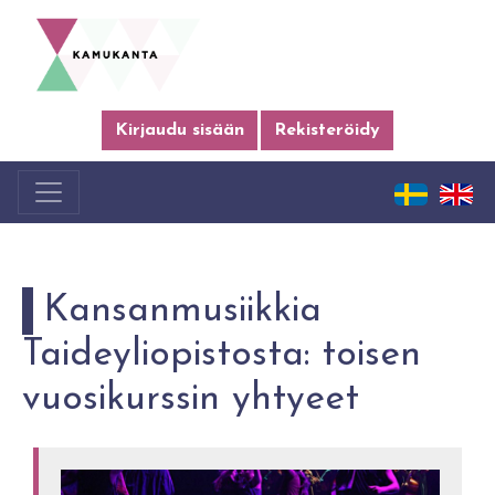
Kirjaudu sisään
Rekisteröidy
Kansanmusiikkia
Taideyliopistosta: toisen
vuosikurssin yhtyeet