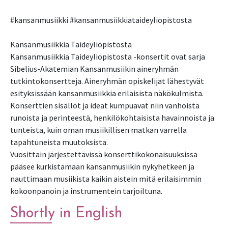
#kansanmusiikki #kansanmusiikkiataideyliopistosta
Kansanmusiikkia Taideyliopistosta
Kansanmusiikkia Taideyliopistosta -konsertit ovat sarja
Sibelius-Akatemian Kansanmusiikin aineryhmän
tutkintokonsertteja. Aineryhmän opiskelijat lähestyvät
esityksissään kansanmusiikkia erilaisista näkökulmista.
Konserttien sisällöt ja ideat kumpuavat niin vanhoista
runoista ja perinteestä, henkilökohtaisista havainnoista ja
tunteista, kuin oman musiikillisen matkan varrella
tapahtuneista muutoksista.
Vuosittain järjestettävissä konserttikokonaisuuksissa
pääsee kurkistamaan kansanmusiikin nykyhetkeen ja
nauttimaan musiikista kaikin aistein mitä erilaisimmin
kokoonpanoin ja instrumentein tarjoiltuna.
Shortly in English