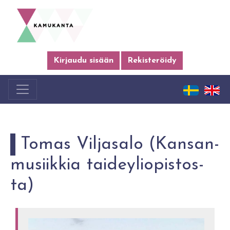
Kirjaudu sisään
Rekisteröidy
Tomas Vil­ja­sa­lo (Kan­san­
musiik­kia tai­dey­li­opis­tos­
ta)