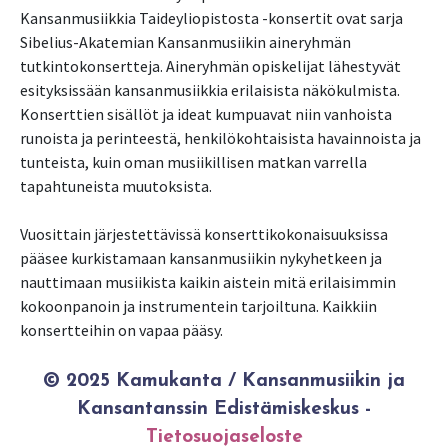
Kansanmusiikkia Taideyliopistosta -konsertit ovat sarja
Sibelius-Akatemian Kansanmusiikin aineryhmän
tutkintokonsertteja. Aineryhmän opiskelijat lähestyvät
esityksissään kansanmusiikkia erilaisista näkökulmista.
Konserttien sisällöt ja ideat kumpuavat niin vanhoista
runoista ja perinteestä, henkilökohtaisista havainnoista ja
tunteista, kuin oman musiikillisen matkan varrella
tapahtuneista muutoksista.
Vuosittain järjestettävissä konserttikokonaisuuksissa
pääsee kurkistamaan kansanmusiikin nykyhetkeen ja
nauttimaan musiikista kaikin aistein mitä erilaisimmin
kokoonpanoin ja instrumentein tarjoiltuna. Kaikkiin
konsertteihin on vapaa pääsy.
© 2025 Kamukanta / Kansanmusiikin ja
Kansantanssin Edistämiskeskus -
Tietosuojaseloste