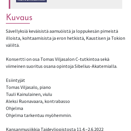
Kuvaus
Sävellyksiä keväisistä aamuöistä ja loppukesän pimeistä
illoista, kohtaamisista ja eron hetkistä, Kaustisen ja Tokion
väliltä.
Konsertti on osa Tomas Viljasalon C-tutkintoa sekä
viimeinen suoritus osana opintoja Sibelius-Akatemialla.
Esiintyjät
Tomas Viljasalo, piano
Tuuli Kainulainen, viulu
Aleksi Ruonavaara, kontrabasso
Ohjelma
Ohjelma tarkentuu myöhemmin.
Kansanmusiikkia Taideyliopistosta 11.4.–2.6.2022