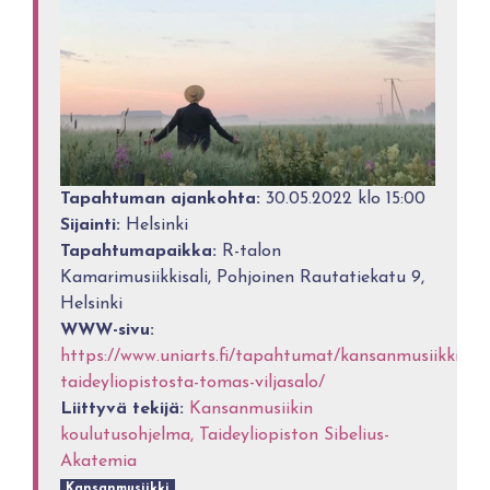
Tapahtuman ajankohta:
30.05.2022 klo 15:00
Sijainti:
Helsinki
Tapahtumapaikka:
R-talon
Kamarimusiikkisali, Pohjoinen Rautatiekatu 9,
Helsinki
WWW-sivu:
https://www.uniarts.fi/tapahtumat/kansanmusiikkia-
taideyliopistosta-tomas-viljasalo/
Liittyvä tekijä:
Kansanmusiikin
koulutusohjelma, Taideyliopiston Sibelius-
Akatemia
Kansanmusiikki