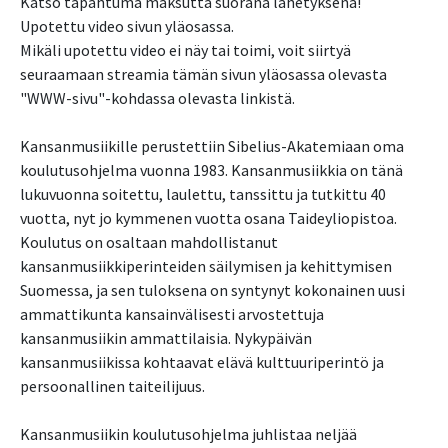
Katso tapahtuma maksutta suorana lähetyksenä!
Upotettu video sivun yläosassa.
Mikäli upotettu video ei näy tai toimi, voit siirtyä
seuraamaan streamia tämän sivun yläosassa olevasta
"WWW-sivu"-kohdassa olevasta linkistä.
Kansanmusiikille perustettiin Sibelius-Akatemiaan oma
koulutusohjelma vuonna 1983. Kansanmusiikkia on tänä
lukuvuonna soitettu, laulettu, tanssittu ja tutkittu 40
vuotta, nyt jo kymmenen vuotta osana Taideyliopistoa.
Koulutus on osaltaan mahdollistanut
kansanmusiikkiperinteiden säilymisen ja kehittymisen
Suomessa, ja sen tuloksena on syntynyt kokonainen uusi
ammattikunta kansainvälisesti arvostettuja
kansanmusiikin ammattilaisia. Nykypäivän
kansanmusiikissa kohtaavat elävä kulttuuriperintö ja
persoonallinen taiteilijuus.
Kansanmusiikin koulutusohjelma juhlistaa neljää