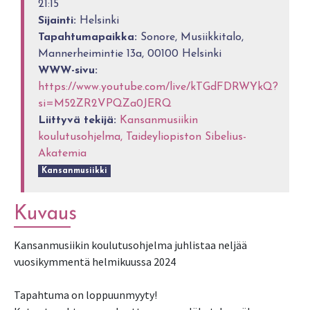
21:15
Sijainti:
Helsinki
Tapahtumapaikka:
Sonore, Musiikkitalo,
Mannerheimintie 13a, 00100 Helsinki
WWW-sivu:
https://www.youtube.com/live/kTGdFDRWYkQ?
si=M52ZR2VPQZa0JERQ
Liittyvä tekijä:
Kansanmusiikin
koulutusohjelma, Taideyliopiston Sibelius-
Akatemia
Kansanmusiikki
Kuvaus
Kansanmusiikin koulutusohjelma juhlistaa neljää
vuosikymmentä helmikuussa 2024
Tapahtuma on loppuunmyyty!