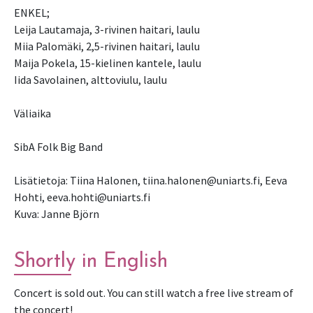
ENKEL;
Leija Lautamaja, 3-rivinen haitari, laulu
Miia Palomäki, 2,5-rivinen haitari, laulu
Maija Pokela, 15-kielinen kantele, laulu
Iida Savolainen, alttoviulu, laulu
Väliaika
SibA Folk Big Band
Lisätietoja: Tiina Halonen, tiina.halonen@uniarts.fi, Eeva
Hohti, eeva.hohti@uniarts.fi
Kuva: Janne Björn
Shortly in English
Concert is sold out. You can still watch a free live stream of
the concert!