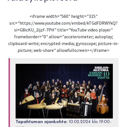
<iframe width="560" height="315"
src="https://www.youtube.com/embed/kTGdFDRWYkQ?
si=G8icKU_2ijzf-7PH" title="YouTube video player"
frameborder="0" allow="accelerometer; autoplay;
clipboard-write; encrypted-media; gyroscope; picture-in-
picture; web-share" allowfullscreen></iframe>
Tapahtuman ajankohta:
10.02.2024 klo 19:00-