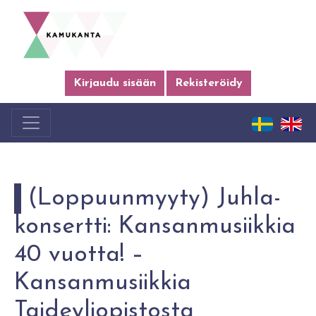
Kirjaudu sisään
Rekisteröidy
(Lop­puun­myy­ty) Juh­la­
kon­sert­ti: Kan­san­musiik­kia
40 vuot­ta! –
Kansanmusiikkia
Taideyliopistosta