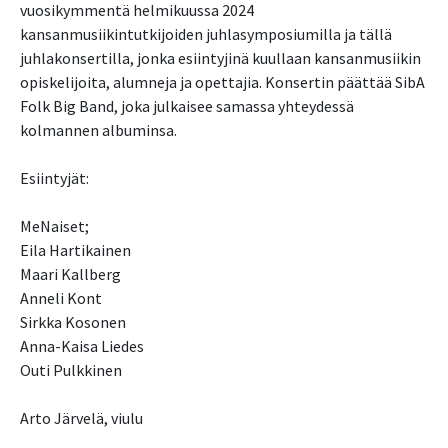
vuosikymmentä helmikuussa 2024
kansanmusiikintutkijoiden juhlasymposiumilla ja tällä
juhlakonsertilla, jonka esiintyjinä kuullaan kansanmusiikin
opiskelijoita, alumneja ja opettajia. Konsertin päättää SibA
Folk Big Band, joka julkaisee samassa yhteydessä
kolmannen albuminsa.
Esiintyjät:
MeNaiset;
Eila Hartikainen
Maari Kallberg
Anneli Kont
Sirkka Kosonen
Anna-Kaisa Liedes
Outi Pulkkinen
Arto Järvelä, viulu