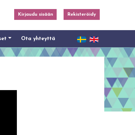
Kirjaudu sisään
Rekisteröidy
set
Ota yhteyttä