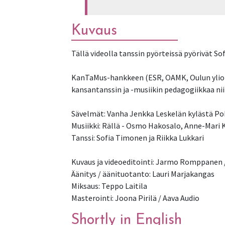
Kuvaus
Tällä videolla tanssin pyörteissä pyörivät Sof
KanTaMus-hankkeen (ESR, OAMK, Oulun yliopis
kansantanssin ja -musiikin pedagogiikkaa niin
Sävelmät: Vanha Jenkka Leskelän kylästä P
Musiikki: Rällä - Osmo Hakosalo, Anne-Mari K
Tanssi: Sofia Timonen ja Riikka Lukkari
Kuvaus ja videoeditointi: Jarmo Romppanen /
Äänitys / äänituotanto: Lauri Marjakangas
Miksaus: Teppo Laitila
Masterointi: Joona Pirilä / Aava Audio
Shortly in English