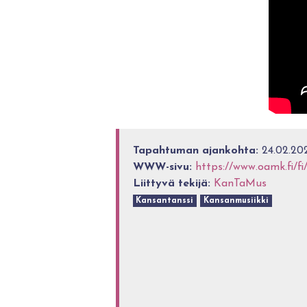
Tapahtuman ajankohta:
24.02.202
WWW-sivu:
https://www.oamk.fi/fi
Liittyvä tekijä:
KanTaMus
Kansantanssi
Kansanmusiikki