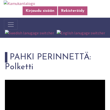
Kirjaudu sisään
Rekisteröidy
PAHKI PERINNETTÄ:
Polketti