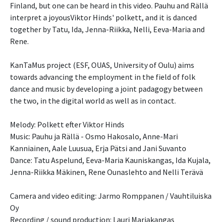
Finland, but one can be heard in this video. Pauhu and Rällä
interpret a joyousViktor Hinds' polkett, and it is danced
together by Tatu, Ida, Jenna-Riikka, Nelli, Eeva-Maria and
Rene.
KanTaMus project (ESF, OUAS, University of Oulu) aims
towards advancing the employment in the field of folk
dance and music by developing a joint padagogy between
the two, in the digital world as well as in contact.
Melody: Polkett efter Viktor Hinds
Music: Pauhu ja Rällä - Osmo Hakosalo, Anne-Mari
Kanniainen, Aale Luusua, Erja Pätsi and Jani Suvanto
Dance: Tatu Aspelund, Eeva-Maria Kauniskangas, Ida Kujala,
Jenna-Riikka Mäkinen, Rene Ounaslehto and Nelli Terävä
Camera and video editing: Jarmo Romppanen / Vauhtiluiska
Oy
Recording / sound production: Lauri Marjakangas