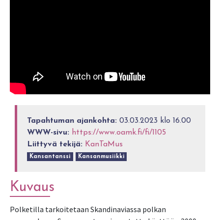
Tapahtuman ajankohta:
03.03.2023 klo 16.00
WWW-sivu:
https://www.oamk.fi/fi/1105
Liittyvä tekijä:
KanTaMus
Kansantanssi
Kansanmusiikki
Kuvaus
Polketilla tarkoitetaan Skandinaviassa polkan