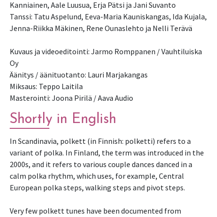
Kanniainen, Aale Luusua, Erja Pätsi ja Jani Suvanto
Tanssi: Tatu Aspelund, Eeva-Maria Kauniskangas, Ida Kujala,
Jenna-Riikka Mäkinen, Rene Ounaslehto ja Nelli Terävä
Kuvaus ja videoeditointi: Jarmo Romppanen / Vauhtiluiska
Oy
Äänitys / äänituotanto: Lauri Marjakangas
Miksaus: Teppo Laitila
Masterointi: Joona Pirilä / Aava Audio
Shortly in English
In Scandinavia, polkett (in Finnish: polketti) refers to a
variant of polka. In Finland, the term was introduced in the
2000s, and it refers to various couple dances danced in a
calm polka rhythm, which uses, for example, Central
European polka steps, walking steps and pivot steps.
Very few polkett tunes have been documented from