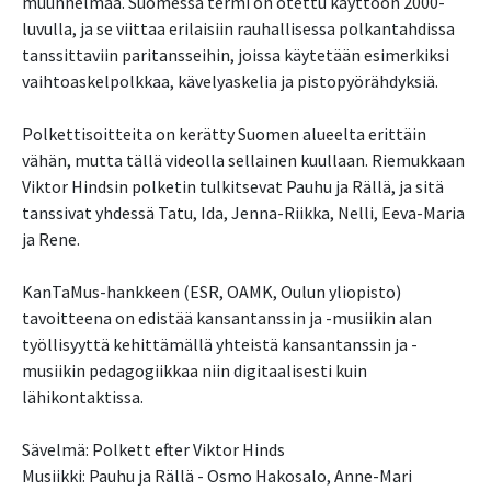
muunnelmaa. Suomessa termi on otettu käyttöön 2000-
luvulla, ja se viittaa erilaisiin rauhallisessa polkantahdissa
tanssittaviin paritansseihin, joissa käytetään esimerkiksi
vaihtoaskelpolkkaa, kävelyaskelia ja pistopyörähdyksiä.
Polkettisoitteita on kerätty Suomen alueelta erittäin
vähän, mutta tällä videolla sellainen kuullaan. Riemukkaan
Viktor Hindsin polketin tulkitsevat Pauhu ja Rällä, ja sitä
tanssivat yhdessä Tatu, Ida, Jenna-Riikka, Nelli, Eeva-Maria
ja Rene.
KanTaMus-hankkeen (ESR, OAMK, Oulun yliopisto)
tavoitteena on edistää kansantanssin ja -musiikin alan
työllisyyttä kehittämällä yhteistä kansantanssin ja -
musiikin pedagogiikkaa niin digitaalisesti kuin
lähikontaktissa.
Sävelmä: Polkett efter Viktor Hinds
Musiikki: Pauhu ja Rällä - Osmo Hakosalo, Anne-Mari