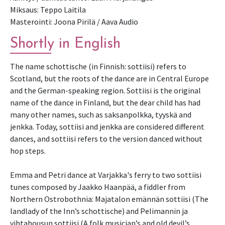
Miksaus: Teppo Laitila
Masterointi: Joona Pirilä / Aava Audio
Shortly in English
The name schottische (in Finnish: sottiisi) refers to
Scotland, but the roots of the dance are in Central Europe
and the German-speaking region. Sottiisi is the original
name of the dance in Finland, but the dear child has had
many other names, such as saksanpolkka, tyyskä and
jenkka. Today, sottiisi and jenkka are considered different
dances, and sottiisi refers to the version danced without
hop steps.
Emma and Petri dance at Varjakka's ferry to two sottiisi
tunes composed by Jaakko Haanpää, a fiddler from
Northern Ostrobothnia: Majatalon emännän sottiisi (The
landlady of the Inn’s schottische) and Pelimannin ja
vihtahousun sottiisi (A folk musician’s and old devil’s