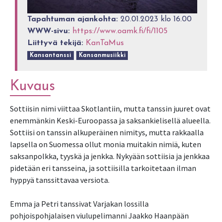
Tapahtuman ajankohta:
20.01.2023 klo 16.00
WWW-sivu:
https://www.oamk.fi/fi/1105
Liittyvä tekijä:
KanTaMus
Kansantanssi
Kansanmusiikki
Kuvaus
Sottiisin nimi viittaa Skotlantiin, mutta tanssin juuret ovat
enemmänkin Keski-Euroopassa ja saksankielisellä alueella.
Sottiisi on tanssin alkuperäinen nimitys, mutta rakkaalla
lapsella on Suomessa ollut monia muitakin nimiä, kuten
saksanpolkka, tyyskä ja jenkka. Nykyään sottiisia ja jenkkaa
pidetään eri tansseina, ja sottiisilla tarkoitetaan ilman
hyppyä tanssittavaa versiota.
Emma ja Petri tanssivat Varjakan lossilla
pohjoispohjalaisen viulupelimanni Jaakko Haanpään