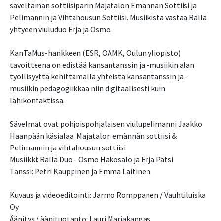
säveltämän sottiisiparin Majatalon Emännän Sottiisi ja
Pelimannin ja Vihtahousun Sottiisi. Musiikista vastaa Rällä
yhtyeen viuluduo Erja ja Osmo.
KanTaMus-hankkeen (ESR, OAMK, Oulun yliopisto)
tavoitteena on edistää kansantanssin ja -musiikin alan
työllisyyttä kehittämällä yhteistä kansantanssin ja -
musiikin pedagogiikkaa niin digitaalisesti kuin
lähikontaktissa.
Sävelmät ovat pohjoispohjalaisen viulupelimanni Jaakko
Haanpään käsialaa: Majatalon emännän sottiisi &
Pelimannin ja vihtahousun sottiisi
Musiikki: Rällä Duo - Osmo Hakosalo ja Erja Pätsi
Tanssi: Petri Kauppinen ja Emma Laitinen
Kuvaus ja videoeditointi: Jarmo Romppanen / Vauhtiluiska
Oy
Äänitys / äänituotanto: Lauri Marjakangas