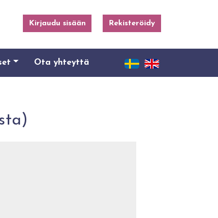
Kirjaudu sisään
Rekisteröidy
set
Ota yhteyttä
s­ta)