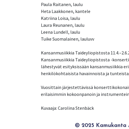
Paula Raitanen, laulu
Heta Laakkonen, kantele
Katriina Loisa, laulu
Laura Reunanen, laulu
Leena Lundell, laulu
Tuike Suomalainen, lauluvv
Kansanmusiikkia Taideyliopistosta 11.4.–2.6
Kansanmusiikkia Taideyliopistosta -konsert
lähestyvät esityksissään kansanmusiikkia eri
henkilökohtaisista havainnoista ja tunteist
Vuosittain järjestettävissä konserttikokona
erilaisimmin kokoonpanoin ja instrumentein t
Kuvaaja: Carolina Stenbäck
© 2025 Kamukanta / 