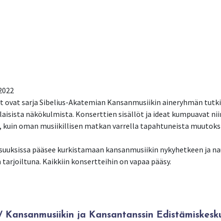
.2022
it ovat sarja Sibelius-Akatemian Kansanmusiikin aineryhmän tutk
laisista näkökulmista. Konserttien sisällöt ja ideat kumpuavat nii
a, kuin oman musiikillisen matkan varrella tapahtuneista muutoks
isuuksissa pääsee kurkistamaan kansanmusiikin nykyhetkeen ja na
arjoiltuna. Kaikkiin konsertteihin on vapaa pääsy.
Kansanmusiikin ja Kansantanssin Edistämiskesk