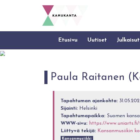
Etusivu
Uutiset
Julkaisut
Paula Rai­ta­nen (Kan
Tapahtuman ajankohta:
31.05.202
Sijainti:
Helsinki
Tapahtumapaikka:
Suomen kansal
WWW-sivu:
https://www.uniarts.f
Liittyvä tekijä:
Kansanmusiikin kou
Kansanmusiikki