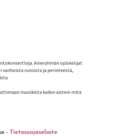
intokonsertteja. Aineryhmän opiskelijat
n vanhoista runoista ja perinteestä,
ista.
uttimaan musiikista kaikin aistein mitä
us -
Tietosuojaseloste