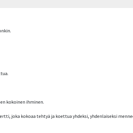
onkin.
ttua.
en kokoinen ihminen.
rtti, joka kokoaa tehtyä ja koettua yhdeksi, yhdenlaiseksi menne