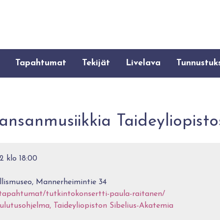
Tapahtumat
Tekijät
Livelava
Tunnustuk
­san­musiik­kia Tai­dey­li­opis­to
2 klo 18:00
lismuseo, Mannerheimintie 34
i/tapahtumat/tutkintokonsertti-paula-raitanen/
lutusohjelma, Taideyliopiston Sibelius-Akatemia