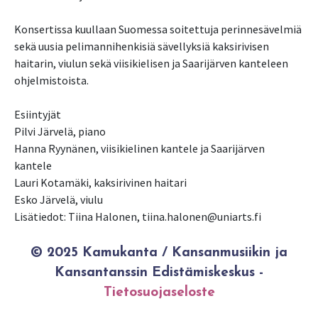
Konsertissa kuullaan Suomessa soitettuja perinnesävelmiä
sekä uusia pelimannihenkisiä sävellyksiä kaksirivisen
haitarin, viulun sekä viisikielisen ja Saarijärven kanteleen
ohjelmistoista.
Esiintyjät
Pilvi Järvelä, piano
Hanna Ryynänen, viisikielinen kantele ja Saarijärven
kantele
Lauri Kotamäki, kaksirivinen haitari
Esko Järvelä, viulu
Lisätiedot: Tiina Halonen, tiina.halonen@uniarts.fi
© 2025 Kamukanta / Kansanmusiikin ja
Kansantanssin Edistämiskeskus -
Tietosuojaseloste