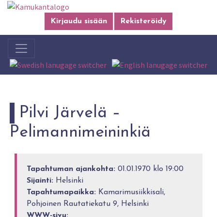
Kirjaudu sisään
Rekisteröidy
Pilvi Järvelä –
Pelimannimeininkiä
Tapahtuman ajankohta:
01.01.1970 klo 19:00
Sijainti:
Helsinki
Tapahtumapaikka:
Kamarimusiikkisali,
Pohjoinen Rautatiekatu 9, Helsinki
WWW-sivu: