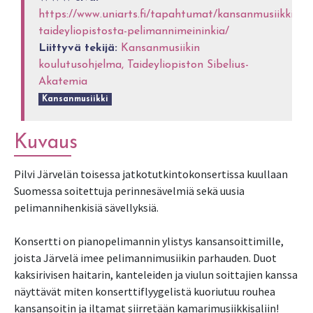
https://www.uniarts.fi/tapahtumat/kansanmusiikkia-
taideyliopistosta-pelimannimeininkia/
Liittyvä tekijä:
Kansanmusiikin
koulutusohjelma, Taideyliopiston Sibelius-
Akatemia
Kansanmusiikki
Kuvaus
Pilvi Järvelän toisessa jatkotutkintokonsertissa kuullaan
Suomessa soitettuja perinnesävelmiä sekä uusia
pelimannihenkisiä sävellyksiä.
Konsertti on pianopelimannin ylistys kansansoittimille,
joista Järvelä imee pelimannimusiikin parhauden. Duot
kaksirivisen haitarin, kanteleiden ja viulun soittajien kanssa
näyttävät miten konserttiflyygelistä kuoriutuu rouhea
kansansoitin ja iltamat siirretään kamarimusiikkisaliin!