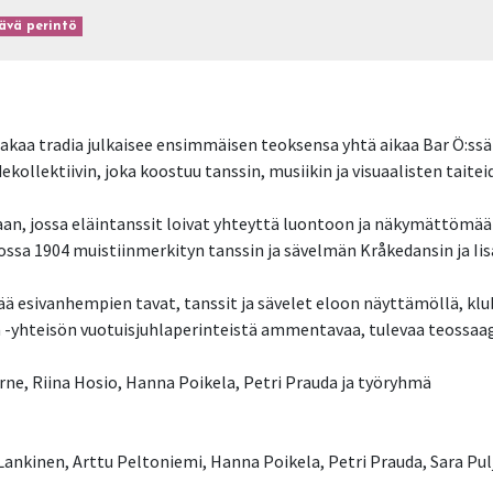
ävä perintö
akaa tradia julkaisee ensimmäisen teoksensa yhtä aikaa Bar Ö:ssä
kollektiivin, joka koostuu tanssin, musiikin ja visuaalisten taite
, jossa eläintanssit loivat yhteyttä luontoon ja näkymättömään
ossa 1904 muistiinmerkityn tanssin ja sävelmän Kråkedansin ja Ii
ää esivanhempien tavat, tanssit ja sävelet eloon näyttämöllä, klub
a -yhteisön vuotuisjuhlaperinteistä ammentavaa, tulevaa teossaa
rne, Riina Hosio, Hanna Poikela, Petri Prauda ja työryhmä
 Lankinen, Arttu Peltoniemi, Hanna Poikela, Petri Prauda, Sara Pul