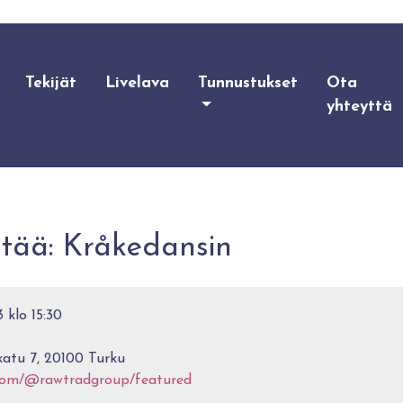
Tekijät
Livelava
Tunnustukset
Ota
yhteyttä
ttää: Kråkedansin
 klo 15:30
atu 7, 20100 Turku
com/@rawtradgroup/featured