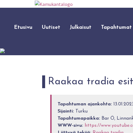
Etusivu
Uutiset
Julkaisut
Tapahtumat
Raakaa tradia esi
Tapahtuman ajankohta:
13.01.2023
Sijainti:
Turku
Tapahtumapaikka:
Bar Ö, Linnank
WWW-sivu:
https://www.youtube.
Liittyvä tekijä:
Raakaa tradia