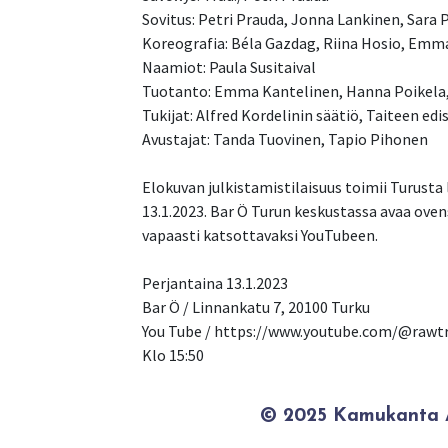
Sovitus: Petri Prauda, Jonna Lankinen, Sara 
Koreografia: Béla Gazdag, Riina Hosio, Emma
Naamiot: Paula Susitaival
Tuotanto: Emma Kantelinen, Hanna Poikela, 
Tukijat: Alfred Kordelinin säätiö, Taiteen e
Avustajat: Tanda Tuovinen, Tapio Pihonen
Elokuvan julkistamistilaisuus toimii Turusta 
13.1.2023. Bar Ö Turun keskustassa avaa ovens
vapaasti katsottavaksi YouTubeen.
Perjantaina 13.1.2023
Bar Ö / Linnankatu 7, 20100 Turku
You Tube / https://www.youtube.com/@rawt
Klo 15:50
© 2025 Kamukanta / 