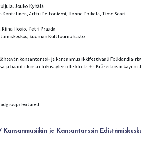
Puljula, Jouko Kyhälä
 Kantelinen, Arttu Peltoniemi, Hanna Poikela, Timo Saari
Riina Hosio, Petri Prauda
distämiskeskus, Suomen Kulttuurirahasto
lähtevän kansantanssi- ja kansanmusiikkifestivaali Folklandia-rist
a ja baaritiskinsä elokuvayleisölle klo 15:30. Kråkedansin käynnist
radgroup/featured
Kansanmusiikin ja Kansantanssin Edistämiskesk