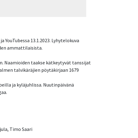
 ja YouTubessa 13.1.2023. Lyhytelokuva
iden ammattilaisista.
. Naamioiden taakse kätkeytyvät tanssijat
salmen talvikäräjien pöytäkirjaan 1679
eilla ja kyläjuhlissa. Nuutinpäivänä
gaa.
jula, Timo Saari