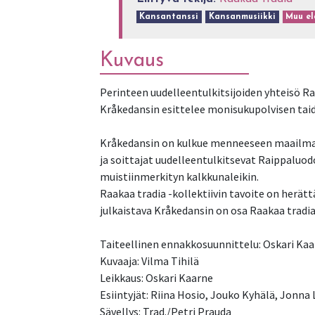
Kansantanssi
Kansanmusiikki
Muu el
Kuvaus
Perinteen uudelleentulkitsijoiden yhteisö Ra
Kråkedansin esittelee monisukupolvisen taide
Kråkedansin on kulkue menneeseen maailmaan
ja soittajat uudelleentulkitsevat Raippaluod
muistiinmerkityn kalkkunaleikin.
Raakaa tradia -kollektiivin tavoite on herätt
julkaistava Kråkedansin on osa Raakaa tradi
Taiteellinen ennakkosuunnittelu: Oskari Kaa
Kuvaaja: Vilma Tihilä
Leikkaus: Oskari Kaarne
Esiintyjät: Riina Hosio, Jouko Kyhälä, Jonna
Sävellys: Trad./Petri Prauda