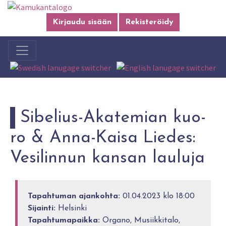
Kirjaudu sisään
Rekisteröidy
Si­be­lius-Aka­te­mian kuo­
ro & Anna-Kai­sa Lie­des:
Ve­si­lin­nun kan­san lau­lu­ja
Tapahtuman ajankohta:
01.04.2023 klo 18:00
Sijainti:
Helsinki
Tapahtumapaikka:
Organo, Musiikkitalo,