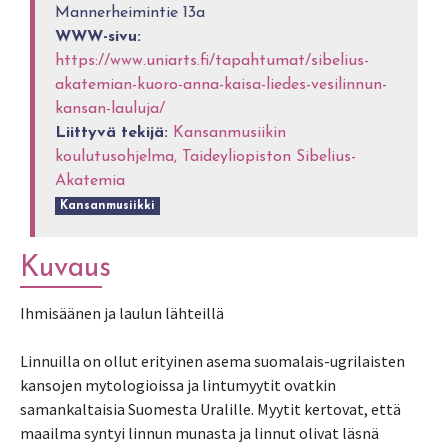
Mannerheimintie 13a
WWW-sivu:
https://www.uniarts.fi/tapahtumat/sibelius-
akatemian-kuoro-anna-kaisa-liedes-vesilinnun-
kansan-lauluja/
Liittyvä tekijä:
Kansanmusiikin
koulutusohjelma, Taideyliopiston Sibelius-
Akatemia
Kansanmusiikki
Kuvaus
Ihmisäänen ja laulun lähteillä
Linnuilla on ollut erityinen asema suomalais-ugrilaisten
kansojen mytologioissa ja lintumyytit ovatkin
samankaltaisia Suomesta Uralille. Myytit kertovat, että
maailma syntyi linnun munasta ja linnut olivat läsnä