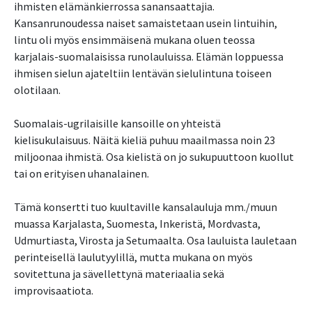
ihmisten elämänkierrossa sanansaattajia.
Kansanrunoudessa naiset samaistetaan usein lintuihin,
lintu oli myös ensimmäisenä mukana oluen teossa
karjalais-suomalaisissa runolauluissa. Elämän loppuessa
ihmisen sielun ajateltiin lentävän sielulintuna toiseen
olotilaan.
Suomalais-ugrilaisille kansoille on yhteistä
kielisukulaisuus. Näitä kieliä puhuu maailmassa noin 23
miljoonaa ihmistä. Osa kielistä on jo sukupuuttoon kuollut
tai on erityisen uhanalainen.
Tämä konsertti tuo kuultaville kansalauluja mm./muun
muassa Karjalasta, Suomesta, Inkeristä, Mordvasta,
Udmurtiasta, Virosta ja Setumaalta. Osa lauluista lauletaan
perinteisellä laulutyylillä, mutta mukana on myös
sovitettuna ja sävellettynä materiaalia sekä
improvisaatiota.