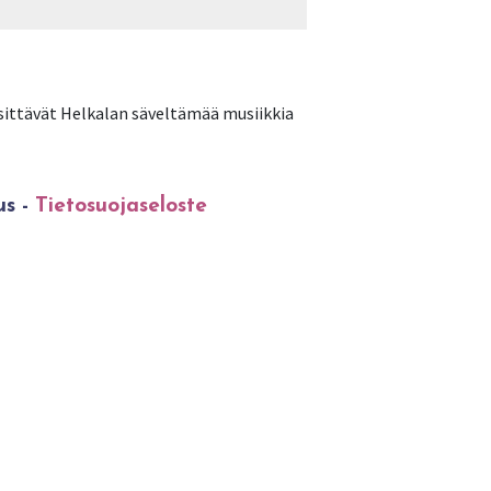
 esittävät Helkalan säveltämää musiikkia
us -
Tietosuojaseloste