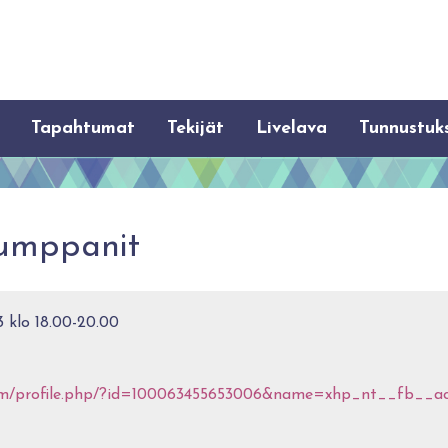
Tapahtumat
Tekijät
Livelava
Tunnustuk
Kumppanit
3 klo 18.00-20.00
com/profile.php/?id=100063455653006&name=xhp_nt__fb__a