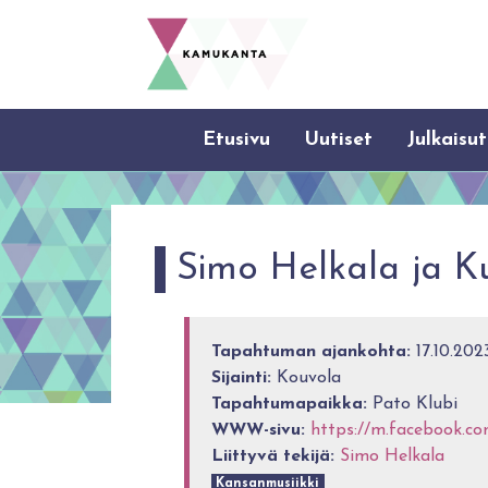
Etusivu
Uutiset
Julkaisut
Simo Helkala ja 
Tapahtuman ajankohta:
17.10.202
Sijainti:
Kouvola
Tapahtumapaikka:
Pato Klubi
WWW-sivu:
https://m.facebook.
Liittyvä tekijä:
Simo Helkala
Kansanmusiikki