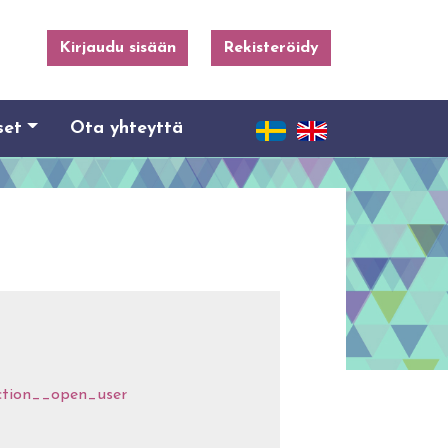
Kirjaudu sisään
Rekisteröidy
set
Ota yhteyttä
ction__open_user