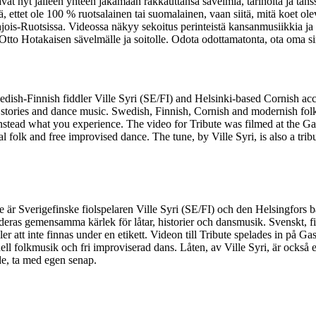
t nyt jälleen yhteen jakamaan rakkauttansa sävelmiä, tarinoita ja tans
, ettet ole 100 % ruotsalainen tai suomalainen, vaan siitä, mitä koet ol
jois-Ruotsissa. Videossa näkyy sekoitus perinteistä kansanmusiikkia ja
n Otto Hotakaisen sävelmälle ja soitolle. Odota odottamatonta, ota oma 
dish-Finnish fiddler Ville Syri (SE/FI) and Helsinki-based Cornish a
tories and dance music. Swedish, Finnish, Cornish and modernish folk 
stead what you experience. The video for Tribute was filmed at the Gas
folk and free improvised dance. The tune, by Ville Syri, is also a trib
e är Sverigefinske fiolspelaren Ville Syri (SE/FI) och den Helsingfor
ras gemensamma kärlek för låtar, historier och dansmusik. Svenskt, fin
ler att inte finnas under en etikett. Videon till Tribute spelades in på
ll folkmusik och fri improviserad dans. Låten, av Ville Syri, är också e
de, ta med egen senap.