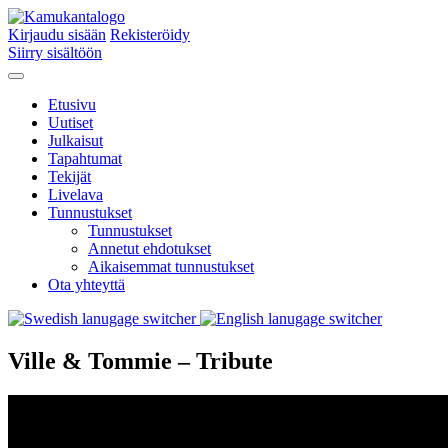
Kirjaudu sisään
Rekisteröidy
Siirry sisältöön
Etusivu
Uutiset
Julkaisut
Tapahtumat
Tekijät
Livelava
Tunnustukset
Tunnustukset
Annetut ehdotukset
Aikaisemmat tunnustukset
Ota yhteyttä
Ville & Tommie – Tribute