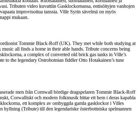
simusiikkia kohtaan. Ruotsalainen, suomalainen, kornilainen ja
evasi. Tributen video kuvattiin Gasklockornassa, entisöityjen vanhojen
 vapaata improvisoitua tanssia. Ville Syrin sävelmä on myös
sinappi mukaan.
ccordionist Tommie Black-Roff (UK). They met while both studying at
music all finds a home in their able hands. Tribute concerns being
klockorna, a complex of converted old brick gas tanks in Ville’s
ute to the legendary Ostrobotnian fiddler Otto Hotakainen’s tune
s baserade men från Cornwall bördige dragspelaren Tommie Black-Roff
skt, Corwalliskt och modern folkmusik hittar ett hem i deras kapabla
 Gasklockorna, ett komplex av ombyggda gamla gasklockor i Villes
n hyllning (Tribute) till den legendariske österbottniska spelmannen