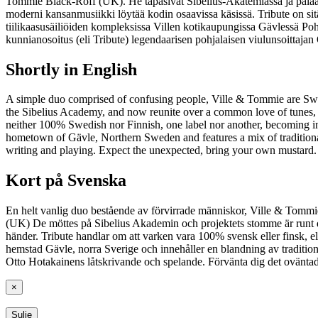
Tommie Black-Roff (UK). He tapasivat Sibelius-Akatemiassa ja palaava
moderni kansanmusiikki löytää kodin osaavissa käsissä. Tribute on sitä
tiilikaasusäiliöiden kompleksissa Villen kotikaupungissa Gävlessä Poh
kunnianosoitus (eli Tribute) legendaarisen pohjalaisen viulunsoittaja
Shortly in English
A simple duo comprised of confusing people, Ville & Tommie are Swe
the Sibelius Academy, and now reunite over a common love of tunes, s
neither 100% Swedish nor Finnish, one label nor another, becoming in
hometown of Gävle, Northern Sweden and features a mix of traditional 
writing and playing. Expect the unexpected, bring your own mustard.
Kort på Svenska
En helt vanlig duo bestående av förvirrade människor, Ville & Tommi
(UK) De möttes på Sibelius Akademin och projektets stomme är runt de
händer. Tribute handlar om att varken vara 100% svensk eller finsk, el
hemstad Gävle, norra Sverige och innehåller en blandning av traditione
Otto Hotakainens låtskrivande och spelande. Förvänta dig det ovänta
×
Sulje