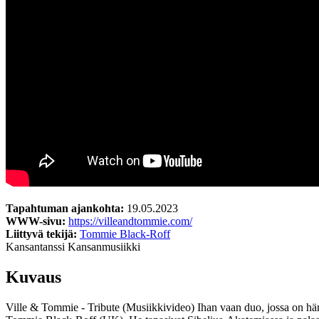
Tapahtuman ajankohta:
19.05.2023
WWW-sivu:
https://villeandtommie.com/
Liittyvä tekijä:
Tommie Black-Roff
Kansantanssi
Kansanmusiikki
Kuvaus
Ville & Tommie - Tribute (Musiikkivideo) Ihan vaan duo, jossa on häm