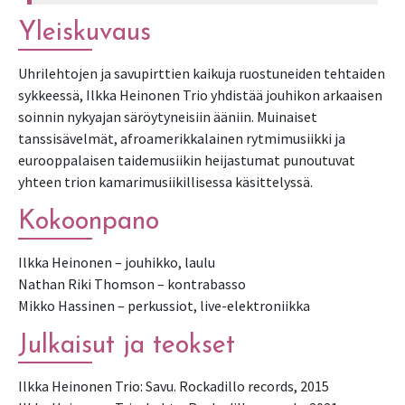
Yleiskuvaus
Uhrilehtojen ja savupirttien kaikuja ruostuneiden tehtaiden
sykkeessä, Ilkka Heinonen Trio yhdistää jouhikon arkaaisen
soinnin nykyajan säröytyneisiin ääniin. Muinaiset
tanssisävelmät, afroamerikkalainen rytmimusiikki ja
eurooppalaisen taidemusiikin heijastumat punoutuvat
yhteen trion kamarimusiikillisessa käsittelyssä.
Kokoonpano
Ilkka Heinonen – jouhikko, laulu
Nathan Riki Thomson – kontrabasso
Mikko Hassinen – perkussiot, live-elektroniikka
Julkaisut ja teokset
Ilkka Heinonen Trio: Savu. Rockadillo records, 2015