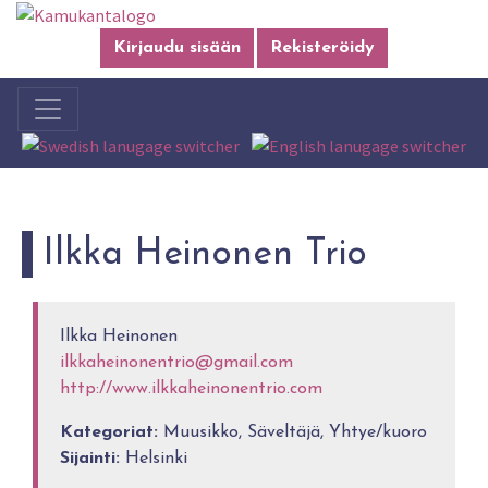
Kirjaudu sisään
Rekisteröidy
Ilkka Heinonen Trio
Ilkka Heinonen
ilkkaheinonentrio@gmail.com
http://www.ilkkaheinonentrio.com
Kategoriat:
Muusikko, Säveltäjä, Yhtye/kuoro
Sijainti:
Helsinki