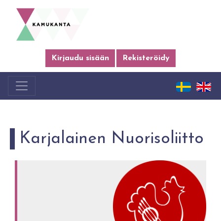
Kirjaudu sisään
Rekisteröidy
Karjalainen Nuorisoliitto