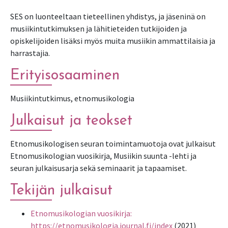
SES on luonteeltaan tieteellinen yhdistys, ja jäseninä on
musiikintutkimuksen ja lähitieteiden tutkijoiden ja
opiskelijoiden lisäksi myös muita musiikin ammattilaisia ja
harrastajia.
Erityisosaaminen
Musiikintutkimus, etnomusikologia
Julkaisut ja teokset
Etnomusikologisen seuran toimintamuotoja ovat julkaisut
Etnomusikologian vuosikirja, Musiikin suunta -lehti ja
seuran julkaisusarja sekä seminaarit ja tapaamiset.
Tekijän julkaisut
Etnomusikologian vuosikirja:
https://etnomusikologia.journal.fi/index
(2021)