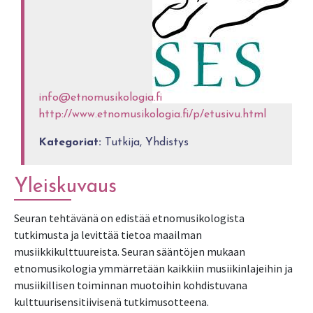
info@etnomusikologia.fi
http://www.etnomusikologia.fi/p/etusivu.html
Kategoriat:
Tutkija, Yhdistys
Yleiskuvaus
Seuran tehtävänä on edistää etnomusikologista
tutkimusta ja levittää tietoa maailman
musiikkikulttuureista. Seuran sääntöjen mukaan
etnomusikologia ymmärretään kaikkiin musiikinlajeihin ja
musiikillisen toiminnan muotoihin kohdistuvana
kulttuurisensitiivisenä tutkimusotteena.