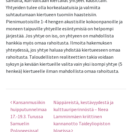
samalla, kun valitaan kiertävät yhtyeet kausittain.
Yhtyeiden tulee olla korkealaatuisia ja valmiita
suhtautumaan kiertueen tuomiin haasteisiin.
Pienimuotoisille 1-4 hengen akustisille kokoonpanoille ja
moneen taipuville yhtyeille esiintymisiä on helpompi
järjestää. Jos yhtye on iso, on yhtyeen on mahdollista
hankkia myös omaa rahoitusta. Ilmoita hakemuksen
yhteydessä, jos yhtye haluaa yhdistää kiertueeseen omaa
rahoitusta. Taloudellisten realiteettien takia voidaan
syksyn ja kevään kiertueille valita vain yksi isompi yhtye (5
henkeä) kiertueelle ilman mahdollista omaa rahoitusta.
Kansanmusiikin
Näppäreistä, kestävyydestä ja
Artikkelien selaus
huipputunnelmaa
kulttuuriperinnöstä – Neea
17.-19.3. Turussa
Lamminmäen kriittinen
Samuelin
kannanotto Taideyliopiston
Poloneesissa!
blogissa