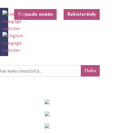
Kirjaudu sisään
Rekisteröidy
ku
Mainosta tässä!