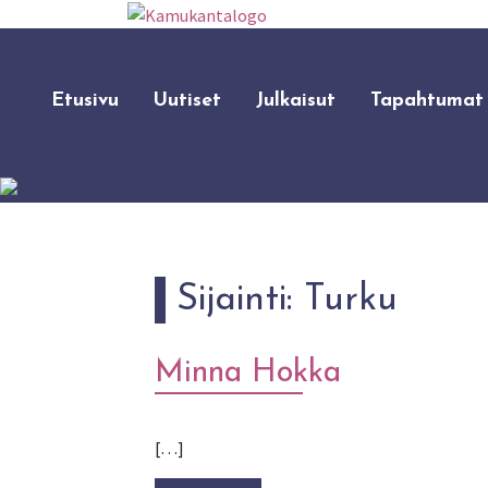
Etusivu
Uutiset
Julkaisut
Tapahtumat
Sijainti:
Turku
Minna Hokka
[…]