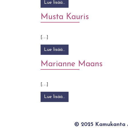
Lue lisää…
from Minna Hokka
Musta Kauris
[…]
Lue lisää…
from Musta Kauris
Marianne Maans
[…]
Lue lisää…
from Marianne Maans
© 2025 Kamukanta / 