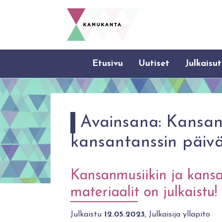
Etusivu
Uutiset
Julkaisut
Avainsana:
Kansanm
kansantanssin päiv
Kansanmusiikin ja kansa
materiaalit on julkaistu!
Julkaistu
12.05.2023
, Julkaisija yllapito