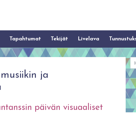
Tapahtumat
Tekijät
Livelava
Tunnustuk
Ha
usiikin ja
ä
ntanssin päivän visuaaliset