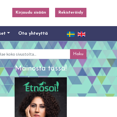
Kirjaudu sisään
Rekisteröidy
set
Ota yhteyttä
ku
Mainosta tässä!