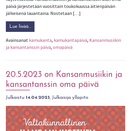
päivä järjestetään vuosittain toukokuussa äitienpäivän
jälkeisenä lauantaina. Nostetaan […]
Lue lisää…
from Kansanmusiikin ja kansantanssin päivän vi
Avainsanat
kamukanta
,
kamukantapäivä
,
Kansanmusiikin
ja kansantanssin päivä
,
omapäivä
20.5.2023 on Kansanmusiikin ja
kansantanssin oma päivä
Julkaistu
14.04.2023
, Julkaisija yllapito