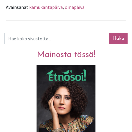
Avainsanat
kamukantapäivä
,
omapäivä
Haku
Mainosta tässä!