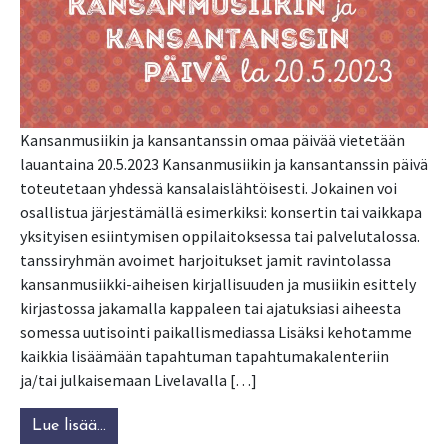
Kansanmusiikin ja kansantanssin omaa päivää vietetään
lauantaina 20.5.2023 Kansanmusiikin ja kansantanssin päivä
toteutetaan yhdessä kansalaislähtöisesti. Jokainen voi
osallistua järjestämällä esimerkiksi: konsertin tai vaikkapa
yksityisen esiintymisen oppilaitoksessa tai palvelutalossa.
tanssiryhmän avoimet harjoitukset jamit ravintolassa
kansanmusiikki-aiheisen kirjallisuuden ja musiikin esittely
kirjastossa jakamalla kappaleen tai ajatuksiasi aiheesta
somessa uutisointi paikallismediassa Lisäksi kehotamme
kaikkia lisäämään tapahtuman tapahtumakalenteriin
ja/tai julkaisemaan Livelavalla […]
Lue lisää…
from 20.5.2023 on Kansanmusiikin ja kansant