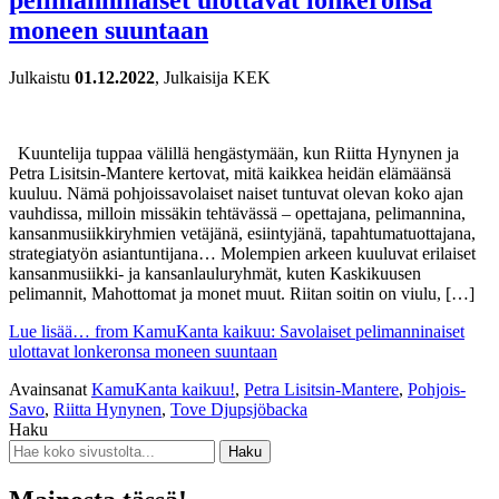
moneen suuntaan
Julkaistu
01.12.2022
, Julkaisija KEK
Kuuntelija tuppaa välillä hengästymään, kun Riitta Hynynen ja
Petra Lisitsin-Mantere kertovat, mitä kaikkea heidän elämäänsä
kuuluu. Nämä pohjoissavolaiset naiset tuntuvat olevan koko ajan
vauhdissa, milloin missäkin tehtävässä – opettajana, pelimannina,
kansanmusiikkiryhmien vetäjänä, esiintyjänä, tapahtumatuottajana,
strategiatyön asiantuntijana… Molempien arkeen kuuluvat erilaiset
kansanmusiikki- ja kansanlauluryhmät, kuten Kaskikuusen
pelimannit, Mahottomat ja monet muut. Riitan soitin on viulu, […]
Lue lisää…
from KamuKanta kaikuu: Savolaiset pelimanninaiset
ulottavat lonkeronsa moneen suuntaan
Avainsanat
KamuKanta kaikuu!
,
Petra Lisitsin-Mantere
,
Pohjois-
Savo
,
Riitta Hynynen
,
Tove Djupsjöbacka
Haku