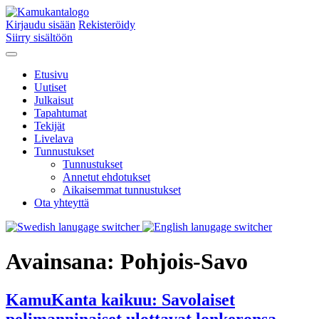
Kirjaudu sisään
Rekisteröidy
Siirry sisältöön
Etusivu
Uutiset
Julkaisut
Tapahtumat
Tekijät
Livelava
Tunnustukset
Tunnustukset
Annetut ehdotukset
Aikaisemmat tunnustukset
Ota yhteyttä
Avainsana:
Pohjois-Savo
KamuKanta kaikuu: Savolaiset
pelimanninaiset ulottavat lonkeronsa